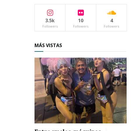
semifinales; y este sábado se medirán al
Pachuca para definir al campeón del torneo.
3.5k
10
4
Followers
Followers
Followers
El último episodio del pasado torneo también
tuvo como protagonistas a Zorros y Tuzos,
MÁS VISTAS
dejando como actuales campeones a los
Rojinegros, por lo que Atlas defenderá su
corona y buscará su tercer título de la categoría
en la cancha del Estadio Azteca, este sábado en
punto de las 11:00 horas, como se menciona
líneas atrás.
El ixtlense porta en sus dorsales el número 186
y juega como defensa central. Es un joven
promesa con una carrera ascendente y al cual