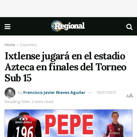
Home
Deportes
Ixtlense jugará en el estadio
Azteca en finales del Torneo
Sub 15
by
Francisco Javier Nieves Aguilar
10/01/2015
A
A
Reading Time: 2 mins read