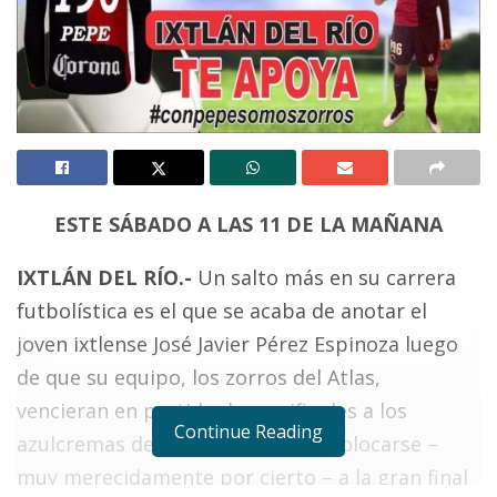
ESTE SÁBADO A LAS 11 DE LA MAÑANA
IXTLÁN DEL RÍO.-
Un salto más en su carrera
futbolística es el que se acaba de anotar el
joven ixtlense José Javier Pérez Espinoza luego
de que su equipo, los zorros del Atlas,
vencieran en partido de semifinales a los
Continue Reading
azulcremas del América para así colocarse –
muy merecidamente por cierto – a la gran final