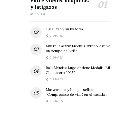
Entre vuelos, máquinas
seguramente veremos muy pronto en las
y latigazos
divisiones mayores de los torneos nacionales.
0 SHARES
Cacalután y su historia
0 SHARES
Muere la actriz Meche Carreño; estuvo
un tiempo en Ixtlán
0 SHARES
Raúl Méndez Lugo obtiene Medalla “Alí
Chumacero 2025”
0 SHARES
Marycarmen y Joaquín sellan
“Compromiso de vida”, en Ahuacatlán
0 SHARES