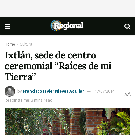
Home
Cultura
Ixtlán, sede de centro
ceremonial “Raíces de mi
Tierra”
by
Francisco Javier Nieves Aguilar
17/07/2014
A
A
Reading Time: 3 mins read