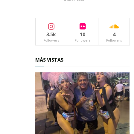
casi una hora de camino, se plantaron en lo
alto, allá donde se funde el viento limpio y la
naturaleza viva, entre árboles y arbustos, aguas
3.5k
10
4
cristalinas y una vegetación reverdecida por el
Followers
Followers
Followers
temporal de lluvias.
El contingente se conforma por alrededor de
MÁS VISTAS
300 personas; todos ellos pertenecientes a la
asociación denominada “Raíces de mi tierra”,
fundada a principios de los años 80´s con el
propósito de promover, fomentar, e integrar
las comunidades latinoamericanas a través de
actos culturales.
Los integrantes de la referida asociación