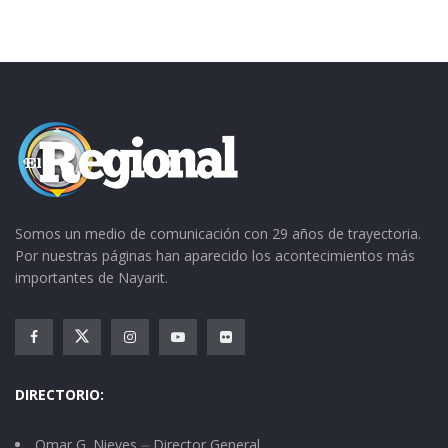
evento habrá temazcales y que también se
harán muestras de rituales autóctonos
destinados a todo tipo de público “ya que está
pensado para que convivan familias enteras”
Somos un medio de comunicación con 29 años de trayectoria.
Por nuestras páginas han aparecido los acontecimientos más
Por ahí se
importantes de Nayarit.
DIRECTORIO:
miró a Loreta y a Tom Cook, una pareja
perteneciente a la tribu sioux, de Lakota,
Omar G. Nieves ⏤ Director General