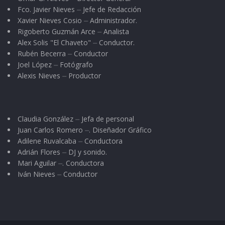
Estados Unidos – pueblo que habita en las
Fco. Javier Nieves ⏤ Jefe de Redacción
Xavier Nieves Cosio ⏤ Administrador.
márgenes del río Musuri –; pero también se
Rigoberto Guzmán Arce ⏤ Analista
observó a indígenas huicholes, tarahumaras,
Alex Solis "El Chaveto" ⏤ Conductor.
Yakis y otomíes.
Rubén Becerra ⏤ Conductor
Joel López ⏤ Fotógrafo
Alexis Nieves ⏤ Productor
“Es un trabajo espiritual con el que se busca
desintoxicarse de la vida moderna y entrar en
contacto con la madre tierra”, mediante un
Claudia González ⏤ Jefa de personal
ayuno de comida y agua, durante cuatro días,
Juan Carlos Romero ⏤. Diseñador Gráfico
en los que se abandona el campamento base
Adilene Ruvalcaba ⏤ Conductora
para permanecer en la sierra. “Buscamos una
Adrián Flores ⏤ DJ y sonido.
Mari Aguilar ⏤. Conductora
liberación total”, señaló Paloma.
Iván Nieves ⏤ Conductor
La Danza del Sol, cabe explicar, es una
ceremonia espiritual practicada desde hace
siglos por algunas de las Naciones Indias