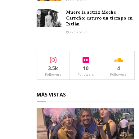
venderán sus productos.
Muere la actriz Meche
Carreño; estuvo un tiempo en
Ixtlán
22/07/2022
3.5k
10
4
Followers
Followers
Followers
MÁS VISTAS