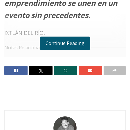
emprendimiento se unen en un
evento sin precedentes.
IXTLÁN DEL RÍO
.
Continue Reading
Notas Relacionadas
No Content Available
E
ste
domingo 6 de abril
, la
plaza
principal de Ixtlán del Río
se
convertirá en el epicentro de
un
acontecimiento inédito
: la
clase de boxeo
más grande del mundo
.