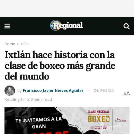
Home
Ixtlán
Ixtlán hace historia con la
clase de boxeo más grande
del mundo
by
Francisco Javier Nieves Aguilar
04/04/2025
A
A
Reading Time: 2 mins read