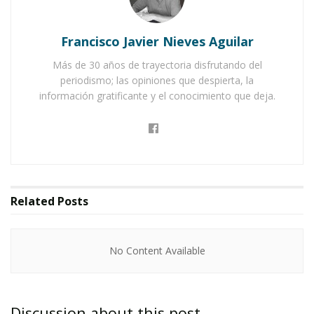
Impulsado por el
Gobierno de México
y
Francisco Javier Nieves Aguilar
el
World
Boxing
Council (WBC)
, este evento
Más de 30 años de trayectoria disfrutando del
busca reunir a personas de todas las edades y
periodismo; las opiniones que despierta, la
niveles para vivir una experiencia llena de
información gratificante y el conocimiento que deja.
energía y unión.
El
gobierno municipal
ha extendido una
Related
Posts
invitación abierta a toda la sociedad para
sumarse a esta actividad, sin importar la
No Content Available
experiencia previa en el boxeo.
Lo único necesario es el entusiasmo
Discussion about this post