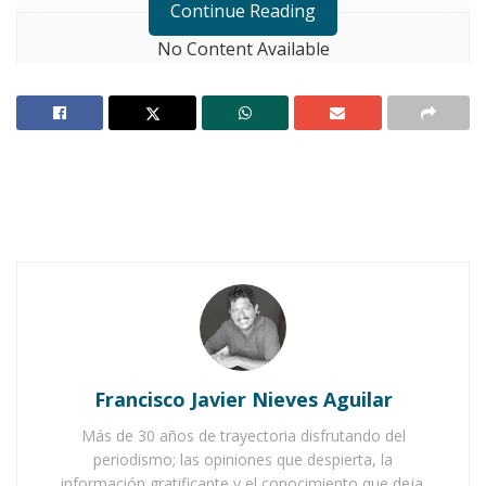
Continue Reading
No Content Available
E
l
gobierno de Ixtlán del Río
enfrenta
un escenario financiero complejo
mientras se aproxima el cierre del
año.
Solventar todos los gastos pendientes no será
tarea fácil, especialmente considerando las
irregularidades heredadas
de la administración
anterior.
Francisco Javier Nieves Aguilar
Más de 30 años de trayectoria disfrutando del
periodismo; las opiniones que despierta, la
información gratificante y el conocimiento que deja.