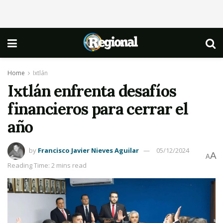
Home
Ixtlán
Ixtlán enfrenta desafíos
financieros para cerrar el
año
by
Francisco Javier Nieves Aguilar
05/12/2024
A
A
Reading Time: 2 mins read