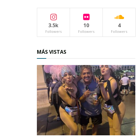
No obstante, el actual Ayuntamiento asegura
que hará todo lo posible por
cumplir con estas
obligaciones
y cerrar el año de manera
3.5k
10
4
responsable.
Followers
Followers
Followers
Los habitantes de Ixtlán confían en que estas
MÁS VISTAS
medidas permitan superar los retos
económicos y garantizar la estabilidad laboral y
social en el municipio.
Tags:
Desafios financieros