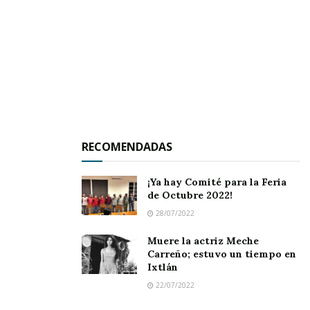
RECOMENDADAS
¡Ya hay Comité para la Feria
de Octubre 2022!
28/07/2022
Esta situación se complica por los problemas
Muere la actriz Meche
Carreño; estuvo un tiempo en
financieros y administrativos acumulados en
Ixtlán
gestiones pasadas.
22/07/2022