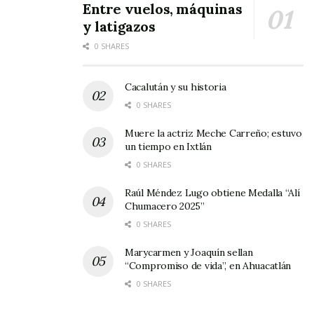
Entre vuelos, máquinas
y latigazos
0 SHARES
Cacalután y su historia
0 SHARES
Muere la actriz Meche Carreño; estuvo
un tiempo en Ixtlán
0 SHARES
Raúl Méndez Lugo obtiene Medalla “Alí
Chumacero 2025”
0 SHARES
Marycarmen y Joaquín sellan
“Compromiso de vida”, en Ahuacatlán
0 SHARES