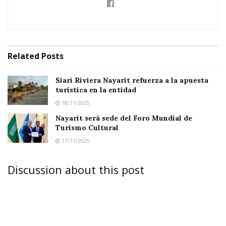
No es casualidad que cada día lleguen más
Related
Posts
visitantes. Por eso, el
gobierno municipal que
Siari Riviera Nayarit refuerza a la apuesta
encabeza Memo Ramírez
sostuvo una
reunión
turística en la entidad
con hoteleros, restauranteros y
18/11/2025
comerciantes
, con el propósito de
fortalecer
Nayarit será sede del Foro Mundial de
Turismo Cultural
la colaboración
y seguir impulsando el
turismo
17/11/2025
local
.
Discussion about this post