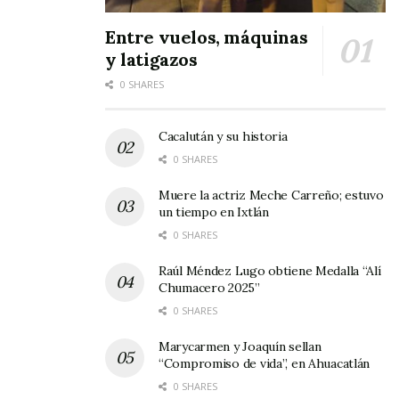
Entre vuelos, máquinas
y latigazos
0 SHARES
Cacalután y su historia
0 SHARES
Muere la actriz Meche Carreño; estuvo
un tiempo en Ixtlán
0 SHARES
Raúl Méndez Lugo obtiene Medalla “Alí
Chumacero 2025”
0 SHARES
Marycarmen y Joaquín sellan
“Compromiso de vida”, en Ahuacatlán
0 SHARES