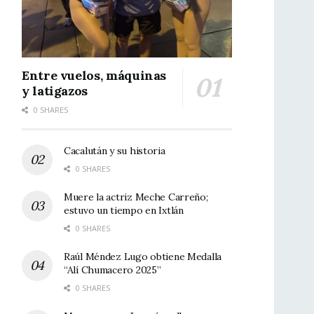
Entre vuelos, máquinas
y latigazos
0 SHARES
Cacalután y su historia
0 SHARES
Muere la actriz Meche Carreño;
estuvo un tiempo en Ixtlán
0 SHARES
Raúl Méndez Lugo obtiene Medalla
“Alí Chumacero 2025”
0 SHARES