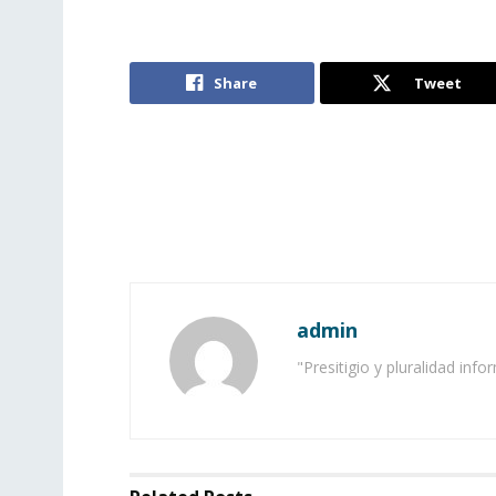
Share
Tweet
admin
"Presitigio y pluralidad info