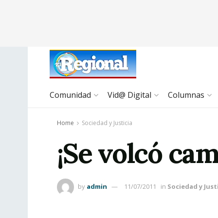
Comunidad
Vid@ Digital
Columnas
Home
Sociedad y Justicia
¡Se volcó cam
by
admin
11/07/2011
in
Sociedad y Just