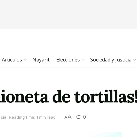
Artículos
Nayarit
Elecciones
Sociedad y Justicia
ioneta de tortillas
A
0
icia
Reading Time: 1 min read
A