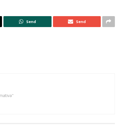
Send
Send
rmativa"