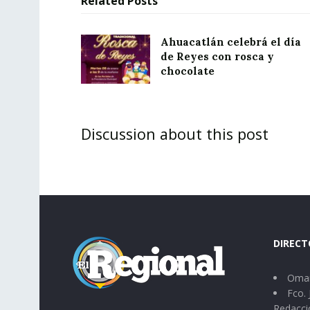
Related
Posts
Ahuacatlán celebrá el día
de Reyes con rosca y
chocolate
Discussion about this post
DIRECT
Omar
Fco. 
Redacci