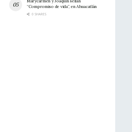
Marycarmen y Joaquín sellan
“Compromiso de vida”, en Ahuacatlán
0 SHARES