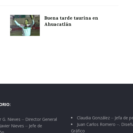
Buena tarde taurina en
Ahuacatlán
ORIO:
Claudia González ⏤ Jefa de p
 G. Nieves ⏤ Director General
Juan Carlos Romero ⏤. Diseñ
Javier Nieves ⏤ Jefe de
Gráfico
ón