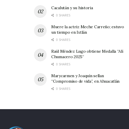
en la madrugada; hambrientos, cansados y
Cacalután y su historia
tiznados, ¡Pero bien bailaooos! (Ernesto Parra
0 SHARES
Flores; enero de 2011).
Muere la actriz Meche Carreño; estuvo
un tiempo en Ixtlán
0 SHARES
Raúl Méndez Lugo obtiene Medalla “Alí
Chumacero 2025”
0 SHARES
Marycarmen y Joaquín sellan
“Compromiso de vida”, en Ahuacatlán
0 SHARES