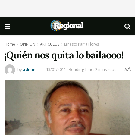
Home
OPINIÓN
ARTÍCULOS
Ernesto Parra Flores
¡Quién nos quita lo bailaooo!
A
by
admin
13/01/2011
Reading Time: 2 mins read
A