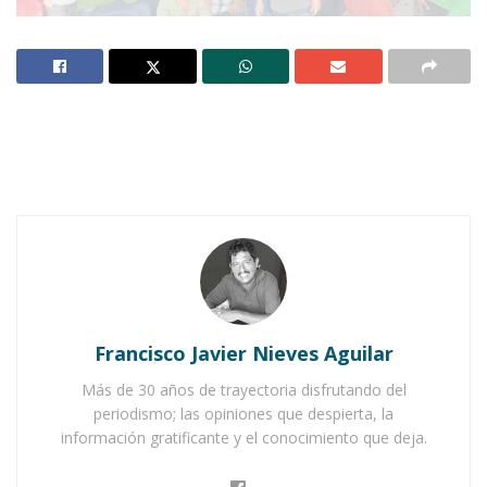
AHUACATLÁN.-
De manera conjunta, el DIF
municipal y el Ayuntamiento centran su vista
por ahora en los preparativos del Día del Niño;
esto es a efecto de brindar a los menores
muchas alegrías y diversión.
Notas Relacionadas
Ahuacatlán celebrá el día de Reyes con rosca y
Francisco Javier Nieves Aguilar
chocolate
Más de 30 años de trayectoria disfrutando del
Buena tarde taurina en Ahuacatlán
periodismo; las opiniones que despierta, la
información gratificante y el conocimiento que deja.
El festejo está previsto para este sábado 30 de