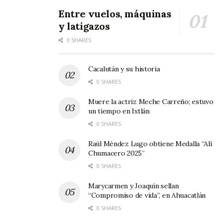
Entre vuelos, máquinas
y latigazos
0 SHARES
Cacalután y su historia
0 SHARES
Muere la actriz Meche Carreño; estuvo
un tiempo en Ixtlán
0 SHARES
Raúl Méndez Lugo obtiene Medalla “Alí
Chumacero 2025”
0 SHARES
Marycarmen y Joaquín sellan
“Compromiso de vida”, en Ahuacatlán
0 SHARES