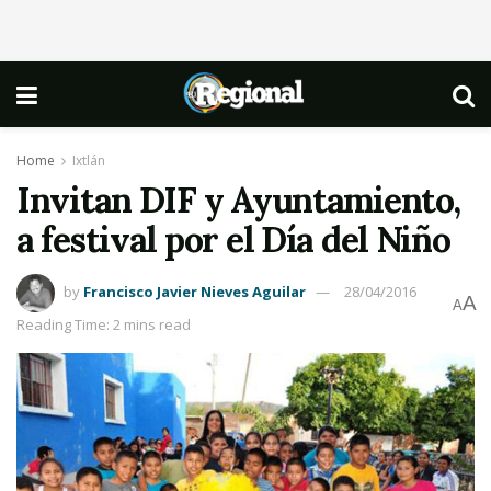
Home
Ixtlán
Invitan DIF y Ayuntamiento,
a festival por el Día del Niño
by
Francisco Javier Nieves Aguilar
28/04/2016
A
A
Reading Time: 2 mins read