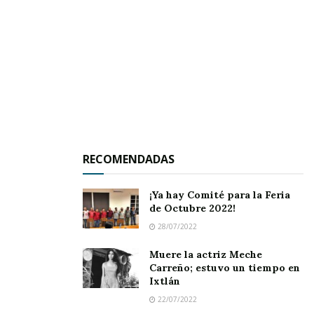
RECOMENDADAS
¡Ya hay Comité para la Feria
ERIKA LLAMAS Y CHUYÍN BERNAL
de Octubre 2022!
está despertando mucha expectación.
28/07/2022
Muere la actriz Meche
La señora Érika dio a conocer que el evento
Carreño; estuvo un tiempo en
Ixtlán
para celebrar el Día del Niño se planea con
22/07/2022
mucho amor y ánimo por parte del personal a