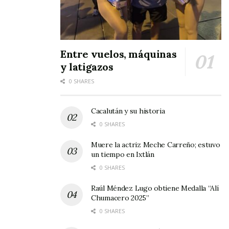
“Agradezco el apoyo incondicional de nuestro
gobernador Roberto Sandoval por su
incondicional apoyo con este tipo de obras e
incansable gestión ante el presidente Enrique
Entre vuelos, máquinas
y latigazos
Peña Nieto”, puntualizó el presidente municipal
Mario Villarreal.
0 SHARES
Cacalután y su historia
0 SHARES
Muere la actriz Meche Carreño; estuvo
un tiempo en Ixtlán
0 SHARES
Raúl Méndez Lugo obtiene Medalla “Alí
Chumacero 2025”
0 SHARES