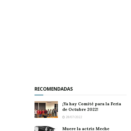
y agrega que “como lo anunció el gobernador,
en el próximo mes de octubre iniciamos la obra
civil.
Jala se va a transformar”
, recalca.
RECOMENDADAS
Lo anterior a
¡Ya hay Comité para la Feria
de Octubre 2022!
28/07/2022
Muere la actriz Meche