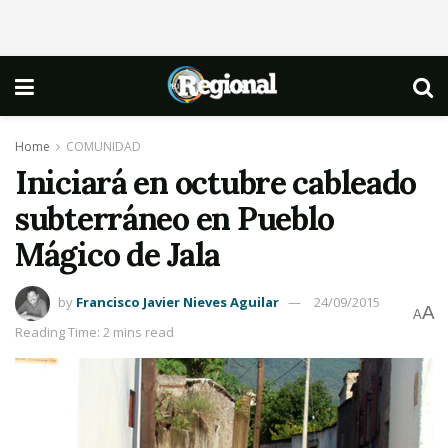
Home
COMUNIDAD
Iniciará en octubre cableado
subterráneo en Pueblo
Mágico de Jala
by
Francisco Javier Nieves Aguilar
24/09/2015
A
A
Reading Time: 2 mins read