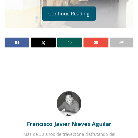
Continue Reading
JALA.-
Aunque no se ha precisado el día, el
gobierno municipal, en coordinación con el
gobierno del estado, prevé iniciar el próximo
mes de octubre con la obra del cableado
subterráneo, situación que vendrá a
transformar sustancialmente la imagen de este
hermoso Pueblo Mágico.
Francisco Javier Nieves Aguilar
Más de 30 años de trayectoria disfrutando del
Notas Relacionadas