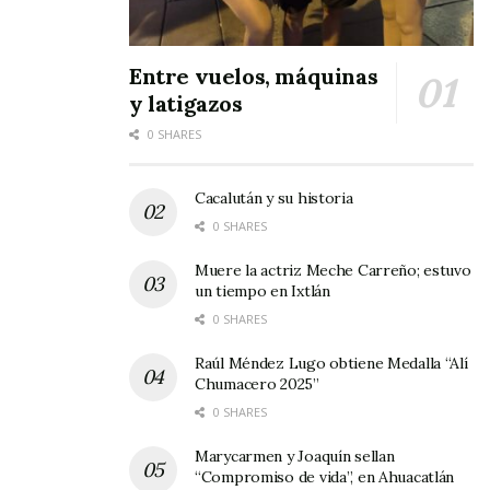
Entre vuelos, máquinas
y latigazos
dotaciones a
0 SHARES
Cacalután y su historia
0 SHARES
Muere la actriz Meche Carreño; estuvo
un tiempo en Ixtlán
e4jidatarios e instituciones públicas que así lo
0 SHARES
soliciten.
Raúl Méndez Lugo obtiene Medalla “Alí
Chumacero 2025”
La campaña dio inicio en el poblado de Uzeta
0 SHARES
con el apoyo de padres de familia, miembros
Marycarmen y Joaquín sellan
del Comité de Acción Ciudadana y voluntarios en
“Compromiso de vida”, en Ahuacatlán