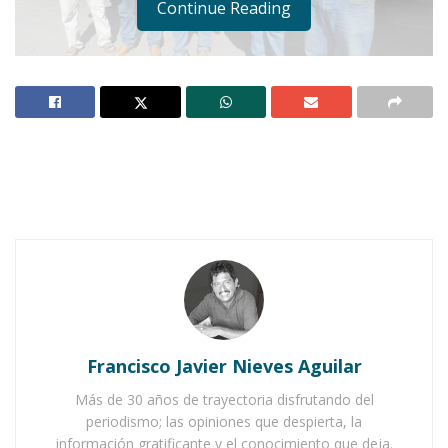
Continue Reading
Notas Relacionadas
Ahuacatlán celebrá el día de Reyes con rosca y
chocolate
Buena tarde taurina en Ahuacatlán
Francisco Javier Nieves Aguilar
Más de 30 años de trayectoria disfrutando del
periodismo; las opiniones que despierta, la
información gratificante y el conocimiento que deja.