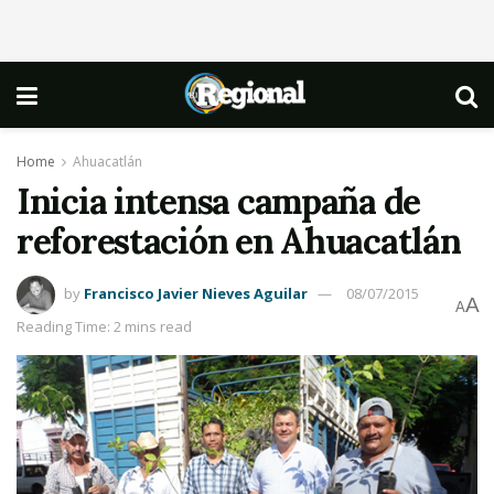
Home
Ahuacatlán
Inicia intensa campaña de
reforestación en Ahuacatlán
by
Francisco Javier Nieves Aguilar
08/07/2015
A
A
Reading Time: 2 mins read