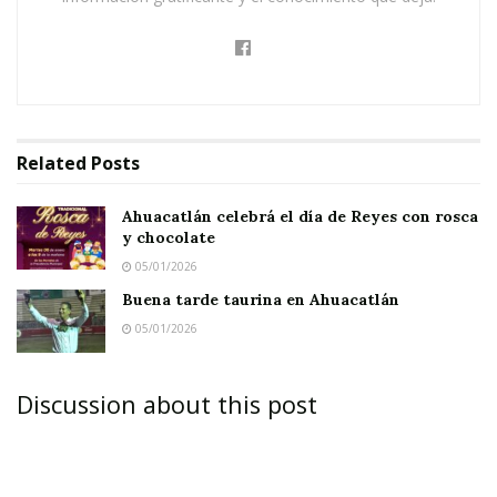
Related
Posts
Ahuacatlán celebrá el día de Reyes con rosca
y chocolate
05/01/2026
Buena tarde taurina en Ahuacatlán
05/01/2026
Discussion about this post
AHUACATLÁN.-
Con la presencia de algunos
regidores y del director municipal de turismo,
Víctor Cortés, se dio formal inicio al curso-taller