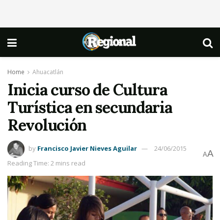
Home
Ahuacatlán
Inicia curso de Cultura
Turística en secundaria
Revolución
by
Francisco Javier Nieves Aguilar
24/06/2015
A
A
Reading Time: 2 mins read