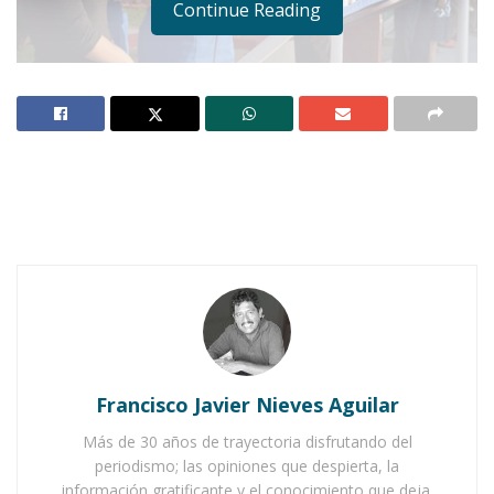
Continue Reading
Notas Relacionadas
Ahuacatlán celebrá el día de Reyes con rosca y
chocolate
Buena tarde taurina en Ahuacatlán
Francisco Javier Nieves Aguilar
Más de 30 años de trayectoria disfrutando del
periodismo; las opiniones que despierta, la
información gratificante y el conocimiento que deja.