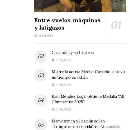
aprenda más sobre la cultura turística.
Entre vuelos, máquinas
El curso es impartido por la licenciada en
y latigazos
turismo Yaritza Marlen Partida durante dos
0 SHARES
horas por día y se espera que al final los
alumnos de la citada institución educativa
Cacalután y su historia
conozcan y valoren la cultura, así como las
0 SHARES
riquezas y rutas turísticas del municipio.
Muere la actriz Meche Carreño; estuvo
un tiempo en Ixtlán
0 SHARES
Raúl Méndez Lugo obtiene Medalla “Alí
Chumacero 2025”
0 SHARES
Marycarmen y Joaquín sellan
“Compromiso de vida”, en Ahuacatlán