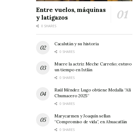
Entre vuelos, máquinas
y latigazos
0 SHARES
Cacalután y su historia
0 SHARES
Muere la actriz Meche Carreño; estuvo
un tiempo en Ixtlán
0 SHARES
Raúl Méndez Lugo obtiene Medalla “Alí
Chumacero 2025”
0 SHARES
Marycarmen y Joaquín sellan
“Compromiso de vida”, en Ahuacatlán
0 SHARES