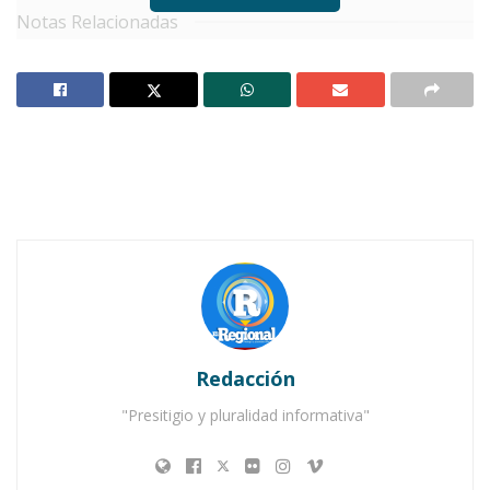
Notas Relacionadas
Jala y Jomulco vibran con dos días de intensa
actividad deportiva
Gustavo Ayón impulsa el futuro deportivo de
Nayarit desde la Cámara de Diputados
En tal virtud, comentó que ya se inició con el
proceso administrativo para la construcción de
este inmueble que será edificado en el
asentamiento señalado con anterioridad,
“porque Nayarit se sigue transformando en el
Redacción
deporte”, recalcó.
"Presitigio y pluralidad informativa"
Lo anterior, abundó el ejecutivo del estado,
forma parte del
Programa de Mejoramiento