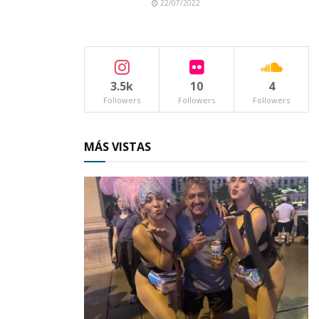
22/07/2022
3.5k
10
4
Followers
Followers
Followers
Más de los asuntos que abordó la legisladora
MÁS VISTAS
Tizcareño Lara fue en lo relacionado a la
situación que viven los habitantes del ejido La
Libertad por la falta del servicio de energía
eléctrica, motivo por el que exhortó al
ayuntamiento de San Blas atender esta
demanda.
Una más de las iniciativas que presentó la