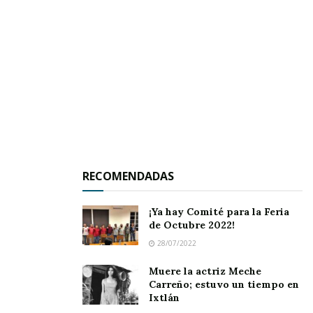
La diputada Nataly Tizcareño Lara argumentó
que cada uno de los rubros que se abordarán en
la iniciativa serán la base para conocer de
primera mano las necesidades de los
pescadores, “estaremos trabajando en este
tema que seguramente generará grandes
RECOMENDADAS
beneficios para las familias que hagan de la
pesca y la acuacultura su forma de vida”.
¡Ya hay Comité para la Feria
de Octubre 2022!
28/07/2022
Muere la actriz Meche
Carreño; estuvo un tiempo en
Ixtlán