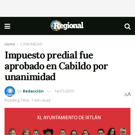
Home
COMUNIDAD
Impuesto predial fue
aprobado en Cabildo por
unanimidad
by
Redacción
14/01/2015
A
A
Reading Time: 1 min read