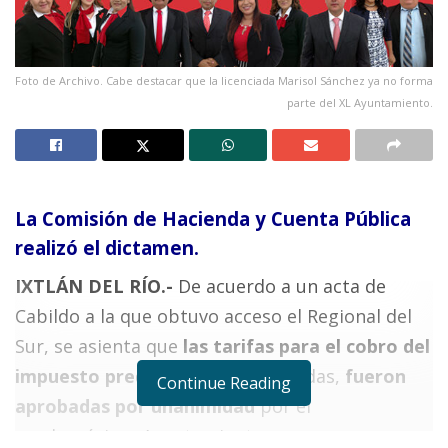
Foto de Archivo. Cabe destacar que la licenciada Marisol Sánchez ya no forma
parte del XL Ayuntamiento.
La Comisión de Hacienda y Cuenta Pública
realizó el dictamen.
IXTLÁN DEL RÍO.-
De acuerdo a un acta de
Cabildo a la que obtuvo acceso el Regional del
Sur, se asienta que
las tarifas para el cobro del
impuesto predial
, una vez discutidas,
fueron
Continue Reading
aprobadas por unanimidad
por el
cuadragésimo Ayuntamiento.