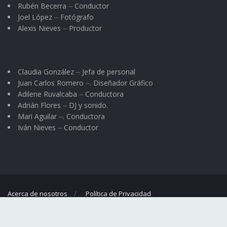
Rubén Becerra ⏤ Conductor
Joel López ⏤ Fotógrafo
Alexis Nieves ⏤ Productor
Claudia González ⏤ Jefa de personal
Juan Carlos Romero ⏤. Diseñador Gráfico
Adilene Ruvalcaba ⏤ Conductora
Adrián Flores ⏤ DJ y sonido.
Mari Aguilar ⏤. Conductora
Iván Nieves ⏤ Conductor
Acerca de nosotros
Política de Privacidad
© 2023
El Regional
- Portal de noticias propiedad de
Omar G. Nieves
.