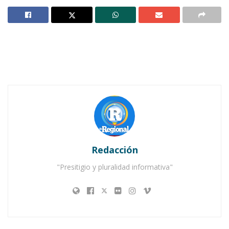
Además, previo al aval,
la Comisión de
Hacienda y Cuenta Pública, compuesta por
Emilia Pardo Aguilar
, como presidenta, y los
regidores,
Marisol Sánchez Navarro, Sergio
Miguel Sánchez Hernández, Cristina Muro
García y Beatriz Aguilar Monroy
,
presentaron
ante el Cabildo
el dictamen para que se
aprobaran los incrementos al impuesto
predial.
Redacción
Notas Relacionadas
"Presitigio y pluralidad informativa"
Ahuacatlán celebrá el día de Reyes con rosca y
chocolate
Buena tarde taurina en Ahuacatlán