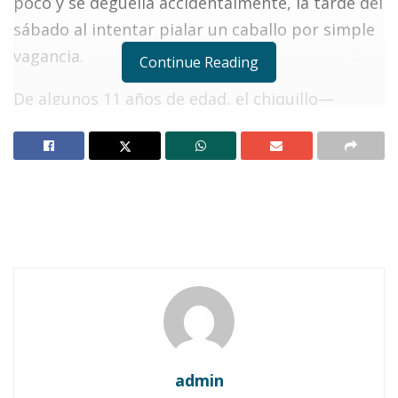
poco y se degüella accidentalmente, la tarde del
sábado al intentar pialar un caballo por simple
vagancia.
Continue Reading
De algunos 11 años de edad, el chiquillo—
conocido por algunos como “El Chaparrín”—
jugueteaba en un corral junto con otros
“amiguitos”, imaginándose tal vez que estaba en
el mejor Lienzo Charro de la región, cuando uno
de ellos, al parecer en forma intencional,
“alebrestó” a una bestia a fin de que éste tirara
el pial para tumbarla.
Notas Relacionadas
Ahuacatlán celebrá el día de Reyes con rosca y
admin
chocolate