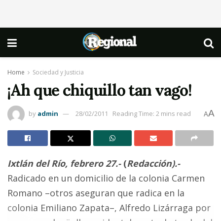
Home
Sociedad y Justicia
¡Ah que chiquillo tan vago!
A
by
admin
28/02/2011
Reading Time: 2 mins read
A
Ixtlán del Río, febrero 27
.-
(
Redacción
).-
Radicado en un domicilio de la colonia Carmen
Romano –otros aseguran que radica en la
colonia Emiliano Zapata–, Alfredo Lizárraga por