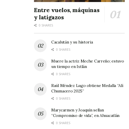
Entre vuelos, máquinas
y latigazos
0 SHARES
Cacalután y su historia
0 SHARES
Muere la actriz Meche Carreño; estuvo
un tiempo en Ixtlán
0 SHARES
Raúl Méndez Lugo obtiene Medalla “Alí
Chumacero 2025”
0 SHARES
Marycarmen y Joaquín sellan
“Compromiso de vida”, en Ahuacatlán
0 SHARES