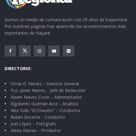
campaña de hace seis años, los actores
políticos su principal bandera era el campo, y la
Somos un medio de comunicación con 29 años de trayectoria.
verdad creo que poco o casi nada hicieron por
Por nuestras páginas han aparecido los acontecimientos más
importantes de Nayarit.
él, también hablaron de la revolución del
empleo, del combate a la corrupción, de
combatir la desigualdad, la pobreza y el
desempleo y etc., para ello se toman fotos
DIRECTORIO:
apapachando viejecitos, indígenas, niños; todos
ellos mostrando su pobreza, pero de eso se
Omar G. Nieves ⏤ Director General
trata, demostrar que el candidato está con
Fco. Javier Nieves ⏤ Jefe de Redacción
Xavier Nieves Cosio ⏤ Administrador.
ellos, que es el salvador, aunque éste sea parte
Rigoberto Guzmán Arce ⏤ Analista
del sistema que los tiene así por avalar las
Alex Solis "El Chaveto" ⏤ Conductor.
políticas económicas neoliberales.
Rubén Becerra ⏤ Conductor
Joel López ⏤ Fotógrafo
Y observando su rollo continuó: “Hace seis años
Alexis Nieves ⏤ Productor