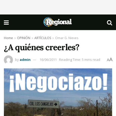
Home
OPINIÓN
ARTÍCULOS
Omar G. Nieves
¿A quiénes creerles?
A
by
admin
16/06/2011
Reading Time: 5 mins read
A