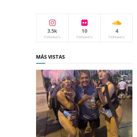
los supervisores, los asesores técnicos
pedagógicos, los inspectores, directores,
docentes, personal de apoyo manual y
administrativo”.
3.5k
10
4
Followers
Followers
Followers
MÁS VISTAS
Click en la imagen para ampliarla
Aseguró que “desde el 2006 el Sector VI de
educación en la zona sur ha ocupado los