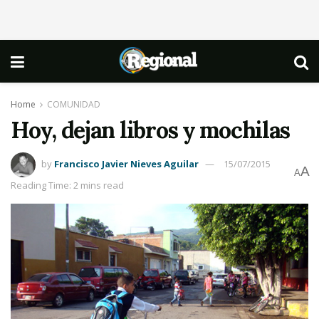
Home
COMUNIDAD
Hoy, dejan libros y mochilas
by
Francisco Javier Nieves Aguilar
15/07/2015
A
A
Reading Time: 2 mins read