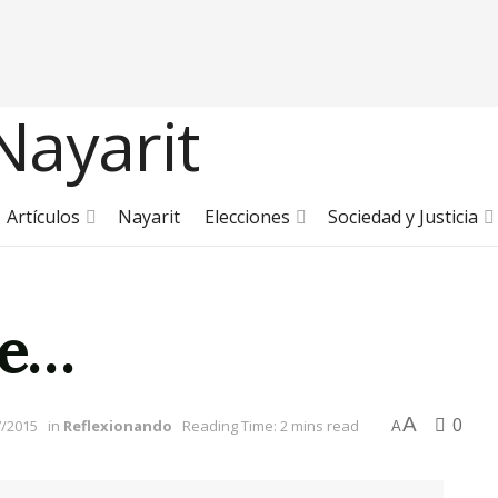
Artículos
Nayarit
Elecciones
Sociedad y Justicia
ue…
A
0
7/2015
in
Reflexionando
Reading Time: 2 mins read
A