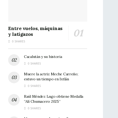
Entre vuelos, máquinas
y latigazos
0 SHARES
Cacalután y su historia
0 SHARES
Muere la actriz Meche Carreño;
estuvo un tiempo en Ixtlán
0 SHARES
Raúl Méndez Lugo obtiene Medalla
“Alí Chumacero 2025”
0 SHARES