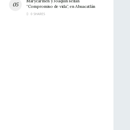
Marycarmen y Joaquín sellan
“Compromiso de vida”, en Ahuacatlán
0 SHARES