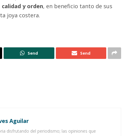
e
calidad y orden
, en beneficio tanto de sus
ta joya costera.
Send
Send
ves Aguilar
ia disfrutando del periodismo; las opiniones que