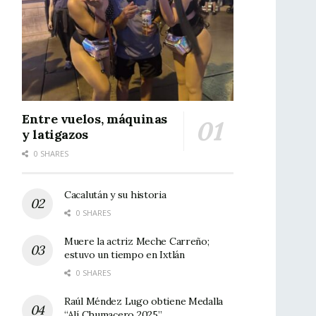
Entre vuelos, máquinas
y latigazos
0 SHARES
Cacalután y su historia
0 SHARES
Muere la actriz Meche Carreño;
estuvo un tiempo en Ixtlán
0 SHARES
Raúl Méndez Lugo obtiene Medalla
“Alí Chumacero 2025”