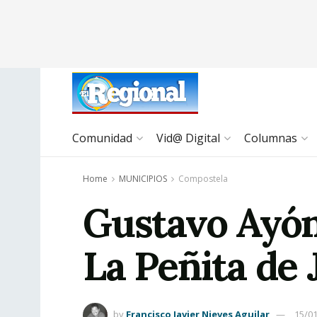
Comunidad
Vid@ Digital
Columnas
Home
MUNICIPIOS
Compostela
Gustavo Ayón
La Peñita de
by
Francisco Javier Nieves Aguilar
15/0