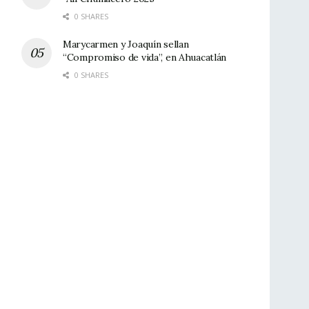
0 SHARES
Marycarmen y Joaquín sellan
“Compromiso de vida”, en Ahuacatlán
0 SHARES