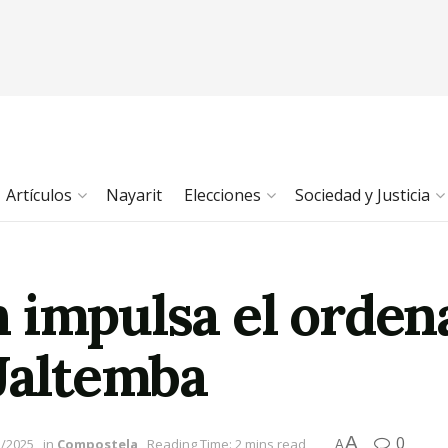
Artículos
Nayarit
Elecciones
Sociedad y Justicia
 impulsa el orden
 Jaltemba
A
0
1/2025
in
Compostela
Reading Time: 2 mins read
A