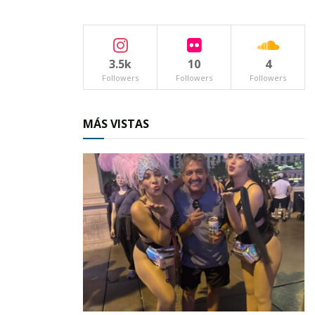
de manera
coordinada
para contener la
emergencia.
3.5k
10
4
Followers
Followers
Followers
MÁS VISTAS
El helicóptero enviado realizó ya un
vuelo de
reconocimiento
, identificando las zonas críticas
del incendio, mientras en tierra se despliega