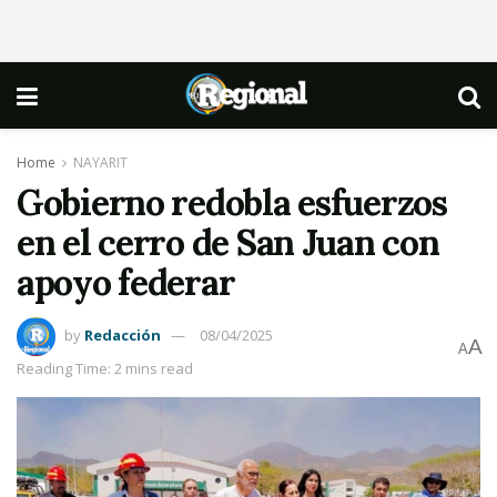
Home
NAYARIT
Gobierno redobla esfuerzos
en el cerro de San Juan con
apoyo federar
by
Redacción
08/04/2025
A
A
Reading Time: 2 mins read