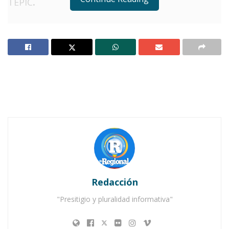
TEPIC
.
Notas Relacionadas
¡Histórico! Nayarit en el corazón de la presidenta
Claudia Sheinbaum
Gobierno de Nayarit refuerza acciones ante
afectaciones por lluvias
E
ste
lunes por la mañana
,
el
gobernador del estado
,
Miguel
Ángel Navarro Quintero
, visitó
la
Universidad Tecnológica de Nayarit
para
Redacción
evaluar personalmente los
trabajos de
combate y control
del
incendio forestal
que
"Presitigio y pluralidad informativa"
continúa afectando al
Cerro de San Juan
.