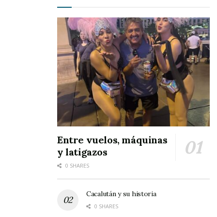
efectos de las quimioterapias, usualmente
indicadas para tratar problemas de cáncer.
En relación a este tema, el presidente
municipal, Pepe Alvarado, informó que
primeramente con la ayuda de Dios y con este
tipo de tratamientos nuevos que se aplican en
clínicas particulares, quienes estén enfermos
podrán salir adelante y tener una mejor calidad
de vida.
Entre vuelos, máquinas
y latigazos
0 SHARES
Cacalután y su historia
0 SHARES