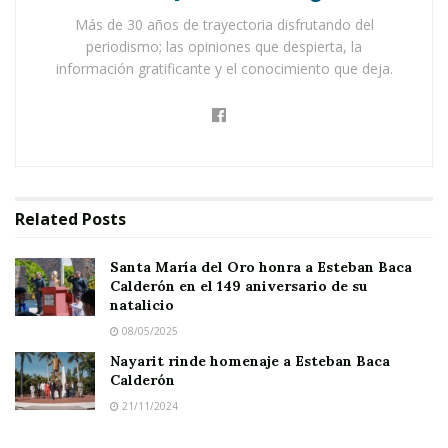
Mexicana
.
Más de 30 años de trayectoria disfrutando del
periodismo; las opiniones que despierta, la
La ceremonia se realizó en el monumento al
información gratificante y el conocimiento que deja.
general Esteban Baca Calderón
, en el
Parque
La Loma
, un lugar que cada año reúne a
autoridades y ciudadanía para rendir homenaje
a quienes dieron su vida por un México más
libre y más digno. Ahí, se colocó una ofrenda
Related
Posts
floral como símbolo de respeto y gratitud.
Santa María del Oro honra a Esteban Baca
Calderón en el 149 aniversario de su
natalicio
08/05/2025
Nayarit rinde homenaje a Esteban Baca
El mandatario estatal, su esposa y las
Calderón
autoridades presentes reafirmaron su
21/11/2024
compromiso con los valores que movieron a los