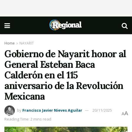
Home
NAYARIT
Gobierno de Nayarit honor al
General Esteban Baca
Calderón en el 115
aniversario de la Revolución
Mexicana
by
Francisco Javier Nieves Aguilar
20/11/2025
A
A
Reading Time: 2 mins read