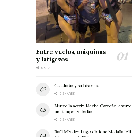
con trabajo, unidad y esperanza
.
Tags:
Esteban Baca Calderón
Entre vuelos, máquinas
y latigazos
0 SHARES
Cacalután y su historia
0 SHARES
Muere la actriz Meche Carreño; estuvo
un tiempo en Ixtlán
0 SHARES
Raúl Méndez Lugo obtiene Medalla “Alí