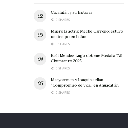
Tags:
Venta nocturana
Cacalután y su historia
0 SHARES
Muere la actriz Meche Carreño; estuvo
un tiempo en Ixtlán
0 SHARES
Raúl Méndez Lugo obtiene Medalla “Alí
Chumacero 2025”
0 SHARES
Marycarmen y Joaquín sellan
“Compromiso de vida”, en Ahuacatlán
0 SHARES