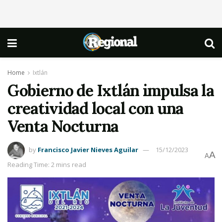
Home
Ixtlán
Gobierno de Ixtlán impulsa la
creatividad local con una
Venta Nocturna
by
Francisco Javier Nieves Aguilar
15/12/2023
A
A
Reading Time: 2 mins read