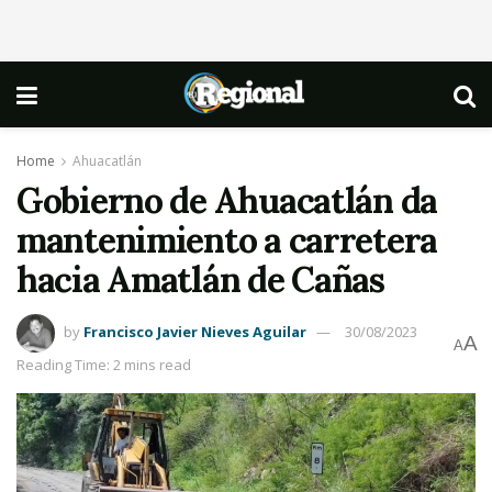
Home
Ahuacatlán
Gobierno de Ahuacatlán da
mantenimiento a carretera
hacia Amatlán de Cañas
by
Francisco Javier Nieves Aguilar
30/08/2023
A
A
Reading Time: 2 mins read