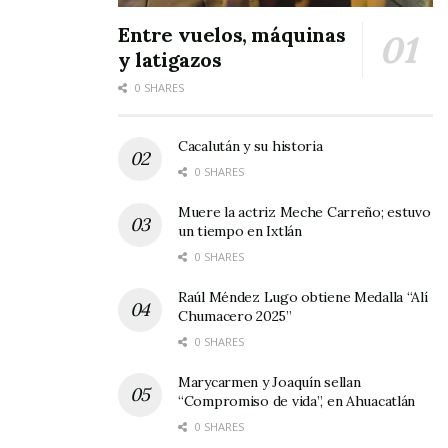
Con este esfuerzo coordinado, Ahuacatlán
Entre vuelos, máquinas
y latigazos
demuestra su dedicación a superar los desafíos
0 SHARES
naturales y salvaguardar la vida y el bienestar
de su comunidad.
Cacalután y su historia
La labor incansable de las brigadas de limpieza
0 SHARES
es un testimonio de la unidad y la
Muere la actriz Meche Carreño; estuvo
determinación de los habitantes de esta región
un tiempo en Ixtlán
0 SHARES
para enfrentar y superar las adversidades que
se presenten en su camino.
Raúl Méndez Lugo obtiene Medalla “Alí
Chumacero 2025”
Tags:
Servicio Públicos Municipales
0 SHARES
Marycarmen y Joaquín sellan
“Compromiso de vida”, en Ahuacatlán
0 SHARES