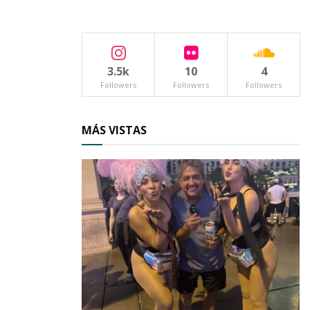
afirmó con determinación.
3.5k
10
4
Followers
Followers
Followers
MÁS VISTAS
Las autoridades locales subrayaron la
importancia de esta acción, reafirmando su
propósito de mantener la fluidez y seguridad en
el tránsito vehicular entre los municipios de
Ahuacatlán y Amatlán de Cañas.