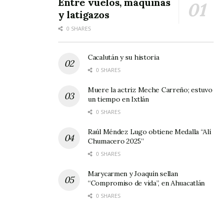
Entre vuelos, máquinas
y latigazos
Informe de Gobierno
0 SHARES
Cacalután y su historia
0 SHARES
Muere la actriz Meche Carreño; estuvo
un tiempo en Ixtlán
0 SHARES
Raúl Méndez Lugo obtiene Medalla “Alí
Chumacero 2025”
0 SHARES
Marycarmen y Joaquín sellan
“Compromiso de vida”, en Ahuacatlán
0 SHARES