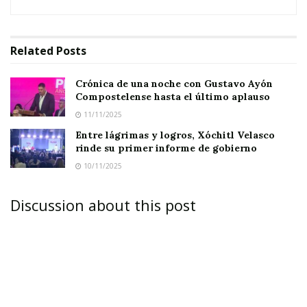
lugar en la primera fila, tras leer un letrero
dónde supuestamente vendría el nombre de
Related
Posts
Geraldine Ponce.
Crónica de una noche con Gustavo Ayón
Compostelense hasta el último aplauso
11/11/2025
Entre lágrimas y logros, Xóchitl Velasco
rinde su primer informe de gobierno
10/11/2025
Discussion about this post