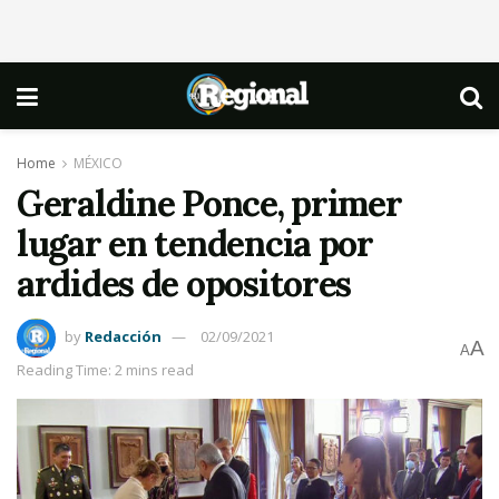
Home
MÉXICO
Geraldine Ponce, primer
lugar en tendencia por
ardides de opositores
by
Redacción
02/09/2021
A
A
Reading Time: 2 mins read