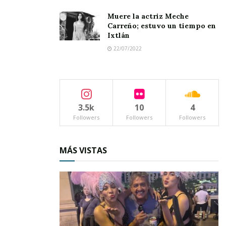
Muere la actriz Meche
Carreño; estuvo un tiempo en
Ixtlán
22/07/2022
3.5k
10
4
Followers
Followers
Followers
MÁS VISTAS