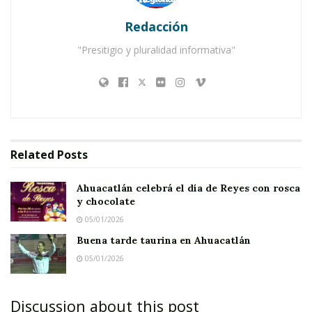
Los hermanos Avelardo González Rosas, de 35
Redacción
años, y Raúl González Rosas, de 38 años; fueron
"Presitigio y pluralidad informativa"
atendidos en primera instancia por los
paramédicos de la Cruz Roja, pero
posteriormente se hizo cargo de ellos una
ambulancia de la autopista, que los trasladó a
Tepic para su atención médica.
Related
Posts
Ahuacatlán celebrá el día de Reyes con rosca
y chocolate
05/01/2026
Buena tarde taurina en Ahuacatlán
05/01/2026
Discussion about this post