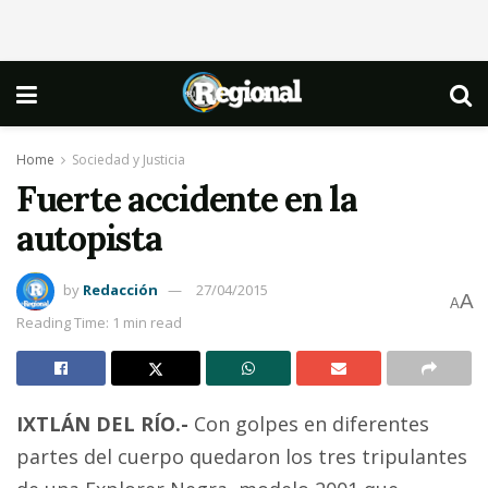
Home
Sociedad y Justicia
Fuerte accidente en la
autopista
by
Redacción
27/04/2015
A
A
Reading Time: 1 min read
IXTLÁN DEL RÍO.-
Con golpes en diferentes
partes del cuerpo quedaron los tres tripulantes