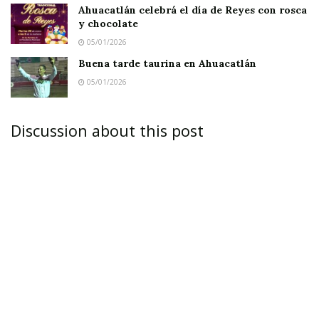
Ahuacatlán celebrá el día de Reyes con rosca
y chocolate
05/01/2026
Buena tarde taurina en Ahuacatlán
05/01/2026
Discussion about this post
JALA.-
Mal la pasó este Día del Padre el señor
Juan Gutiérrez Pérez o Manuel Gutiérrez
Altamirano, ya que fue detenido justamente por
dejar de atender las necesidades de un hijo
menor.
De acuerdo a la síntesis informativa de la
Fiscalía, el señor Gutiérrez, de 56 años de edad,
fue aprehendido en la tarde de este sábado que