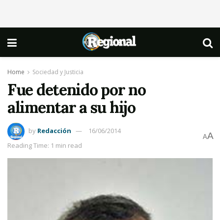
Home
Sociedad y Justicia
Fue detenido por no
alimentar a su hijo
by
Redacción
16/06/2014
A
A
Reading Time: 1 min read