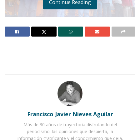
Continue Reading
FOTOS: Bethy Arvizu
Notas Relacionadas
Ahuacatlán celebrá el día de Reyes con rosca y
chocolate
Francisco Javier Nieves Aguilar
Buena tarde taurina en Ahuacatlán
Más de 30 años de trayectoria disfrutando del
periodismo; las opiniones que despierta, la
información gratificante y el conocimiento que deja.