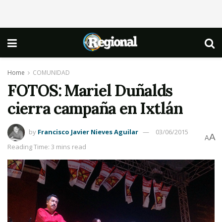
Home
COMUNIDAD
FOTOS: Mariel Duñalds
cierra campaña en Ixtlán
by
Francisco Javier Nieves Aguilar
03/06/2015
A
A
Reading Time: 3 mins read