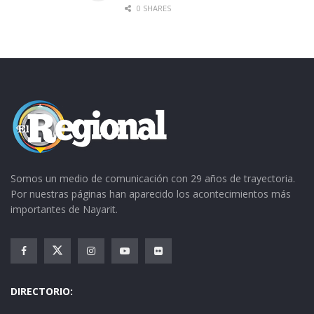
De la misma manera, invitó a la ciudadanía a
0 SHARES
analizar cuidadosamente las propuestas y las
convicciones de cada uno de los contendientes,
a ser vigilantes y a no permitir la compra de
votos este 07 de junio.
— CLICK EN LA IMAGEN PARA AMPLIARLA —
Somos un medio de comunicación con 29 años de trayectoria.
Por nuestras páginas han aparecido los acontecimientos más
importantes de Nayarit.
DIRECTORIO: