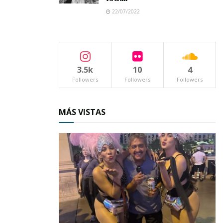
22/07/2022
3.5k
10
4
Followers
Followers
Followers
El programa Vivir a lo Grande atiende a los 317
MÁS VISTAS
clubes de la tercera edad de todo el estado,
fortaleciéndoles con actividades físicas y
recreativas, a través de la entrega de material
que estimula su destreza mental como juegos
de mesa. Ofrece también atención psicológica y
nutricional, además de gestionar apoyos de
aparatos ortopédicos.