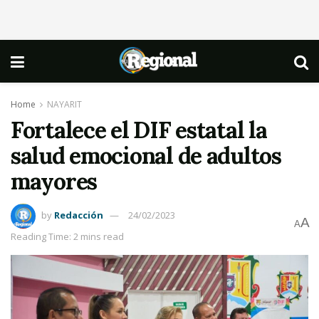
Home
NAYARIT
Fortalece el DIF estatal la
salud emocional de adultos
mayores
by
Redacción
24/02/2023
A
A
Reading Time: 2 mins read