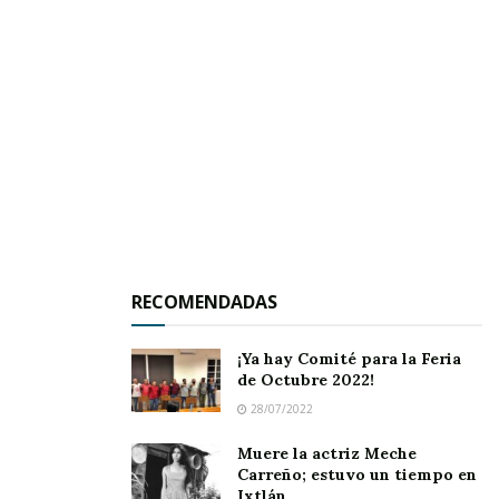
“Me da mucho gusto que estén ustedes
aquí, saben que esta es su casa, son pilar
fundamental no nada más de sus familias,
sino de aquí del DIF estatal donde tienen
un lugar muy especial; estamos muy
atentos a sus problemas, a sus
necesidades y a cualquier situación,
saben que las puertas del DIF están
abiertas, pero también nuestros brazos
para recibirlos y poderlos atender en
todo momento”
RECOMENDADAS
Puntualizó la doctora Beatriz Estrada Martínez.
¡Ya hay Comité para la Feria
de Octubre 2022!
28/07/2022
Muere la actriz Meche
Carreño; estuvo un tiempo en
Ixtlán