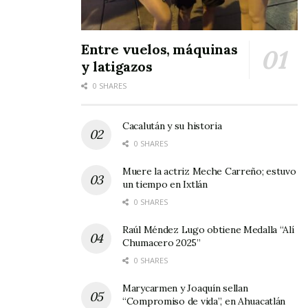
Tags:
DIF Nayarit
Entre vuelos, máquinas
y latigazos
0 SHARES
Cacalután y su historia
0 SHARES
Muere la actriz Meche Carreño; estuvo
un tiempo en Ixtlán
0 SHARES
Raúl Méndez Lugo obtiene Medalla “Alí
Chumacero 2025”
0 SHARES
Marycarmen y Joaquín sellan
“Compromiso de vida”, en Ahuacatlán