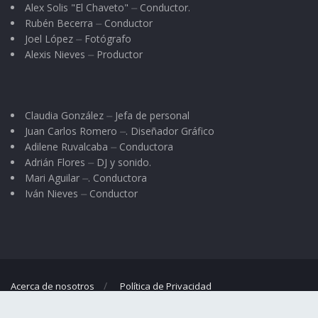
Alex Solis "El Chaveto" ⏤ Conductor.
Rubén Becerra ⏤ Conductor
Joel López ⏤ Fotógrafo
Alexis Nieves ⏤ Productor
Claudia González ⏤ Jefa de personal
Juan Carlos Romero ⏤. Diseñador Gráfico
Adilene Ruvalcaba ⏤ Conductora
Adrián Flores ⏤ DJ y sonido.
Mari Aguilar ⏤. Conductora
Iván Nieves ⏤ Conductor
Acerca de nosotros
Política de Privacidad
© 2023
El Regional
- Portal de noticias propiedad de
Omar G. Nieves
.