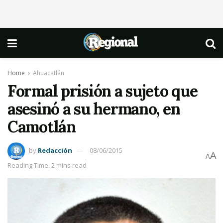
Home
Ahuacatlán
Formal prisión a sujeto que
asesinó a su hermano, en
Camotlán
by
Redacción
08/06/2015
A
A
Reading Time: 2 mins read