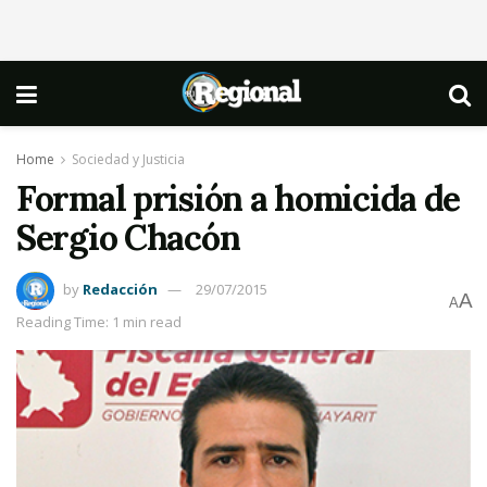
Home
Sociedad y Justicia
Formal prisión a homicida de
Sergio Chacón
by
Redacción
29/07/2015
A
A
Reading Time: 1 min read