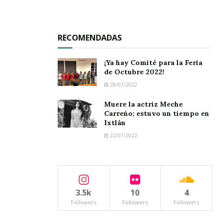
El fiscal Edgar Veytia sostuvo que con esta
acción el Gobierno de la Gente refrenda su
RECOMENDADAS
compromiso de combatir frontalmente la
impunidad y llevar ante la justicia a quienes
¡Ya hay Comité para la Feria
de Octubre 2022!
delinquen.
28/07/2022
Muere la actriz Meche
Carreño; estuvo un tiempo en
Ixtlán
22/07/2022
3.5k
10
4
Followers
Followers
Followers