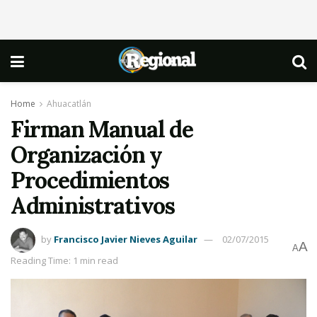
Home
Ahuacatlán
Firman Manual de
Organización y
Procedimientos
Administrativos
by
Francisco Javier Nieves Aguilar
02/07/2015
A
A
Reading Time: 1 min read