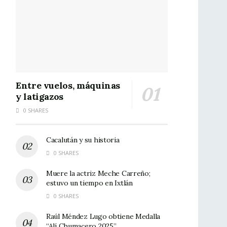
Entre vuelos, máquinas
y latigazos
0 SHARES
Cacalután y su historia
0 SHARES
Muere la actriz Meche Carreño;
estuvo un tiempo en Ixtlán
0 SHARES
Raúl Méndez Lugo obtiene Medalla
“Alí Chumacero 2025”