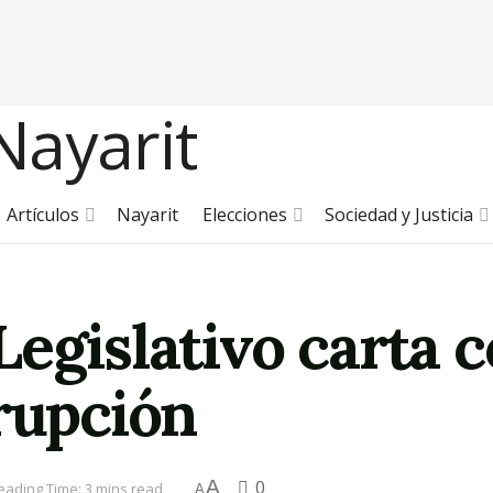
Artículos
Nayarit
Elecciones
Sociedad y Justicia
Legislativo carta
rupción
A
0
eading Time: 3 mins read
A