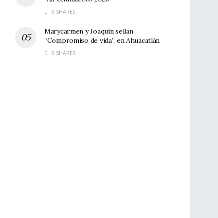
0 SHARES
Marycarmen y Joaquín sellan
“Compromiso de vida”, en Ahuacatlán
0 SHARES