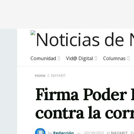
Comunidad
Vid@ Digital
Columnas
Home
NAYARIT
Firma Poder 
contra la cor
by
Redacción
07/10/2022
in
NAYARIT
R