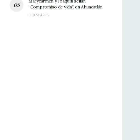
Marycarmen y Joaquín sellan
“Compromiso de vida”, en Ahuacatlán
0 SHARES