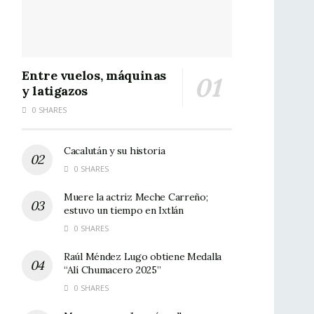
Entre vuelos, máquinas
y latigazos
0 SHARES
Cacalután y su historia
0 SHARES
Muere la actriz Meche Carreño;
estuvo un tiempo en Ixtlán
0 SHARES
Raúl Méndez Lugo obtiene Medalla
“Alí Chumacero 2025”
0 SHARES