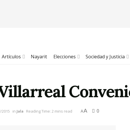
Artículos
Nayarit
Elecciones
Sociedad y Justicia
Villarreal Conve
A
0
7/2015
in
Jala
Reading Time: 2 mins read
A