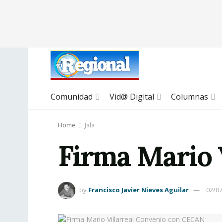
Comunidad
Vid@ Digital
Columnas
Home
Jala
Firma Mario 
by
Francisco Javier Nieves Aguilar
02/0