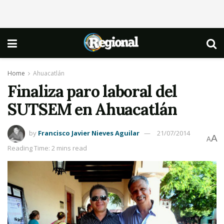
Home
Ahuacatlán
Finaliza paro laboral del
SUTSEM en Ahuacatlán
by
Francisco Javier Nieves Aguilar
21/07/2014
A
A
Reading Time: 2 mins read