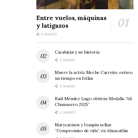
Entre vuelos, máquinas
y latigazos
0 SHARES
Cacalután y su historia
0 SHARES
Muere la actriz Meche Carreño; estuvo
un tiempo en Ixtlán
0 SHARES
Raúl Méndez Lugo obtiene Medalla “Alí
Chumacero 2025”
0 SHARES
Marycarmen y Joaquín sellan
“Compromiso de vida”, en Ahuacatlán