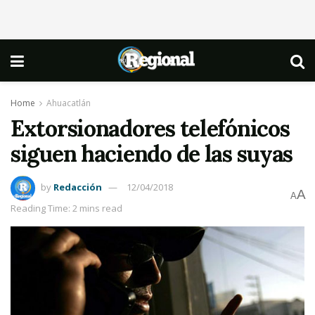
Home
Ahuacatlán
Extorsionadores telefónicos
siguen haciendo de las suyas
by
Redacción
12/04/2018
A
A
Reading Time: 2 mins read