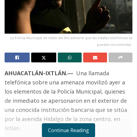
La Policía Municipal de Ixtlán del Río advierte que las estafas telefónicas se
pueden incrementar.
AHUACATL
Á
N-IXTL
Á
N
.
―
Una llamada
telefónica sobre una amenaza movilizó ayer a
los elementos de la Policía Municipal, quienes
de inmediato se apersonaron en el exterior de
una conocida institución bancaria que se sitúa
por la avenida Hidalgo de la zona centro, en
Ixtlán.
Continue Reading