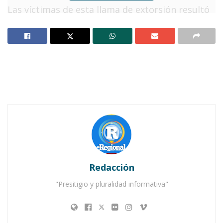
Las víctimas de esta llama de extorsión resultó
ser una pareja residente de la cabecera
municipal de Ahuacatlán y la cual pasó
momentos de suprema angustia tras ser
amenazada por los maleantes.
Notas Relacionadas
¡Alerta por extorsiones telefónicas!
Piden no caer en trampas de extorsionadores, en el
sur
Redacción
El hombre y la mujer se vieron forzados a
"Presitigio y pluralidad informativa"
trasladarse desde Ahuacatlán hasta Ixtlán para
acudir al banco y tratar de no exponerse a
sufrir algún daño por parte de estos vivales.