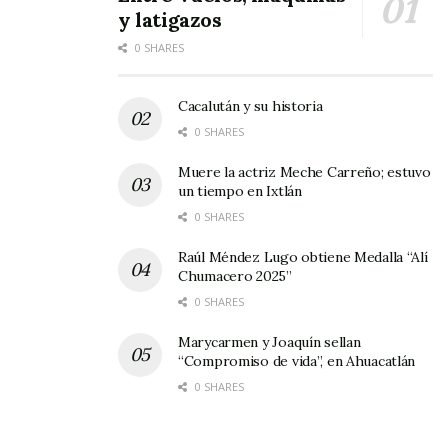
y latigazos
0 SHARES
Cacalután y su historia
0 SHARES
Muere la actriz Meche Carreño; estuvo
un tiempo en Ixtlán
0 SHARES
Raúl Méndez Lugo obtiene Medalla “Alí
Chumacero 2025”
0 SHARES
Marycarmen y Joaquín sellan
“Compromiso de vida”, en Ahuacatlán
0 SHARES