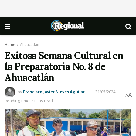
Home
Ahuacatlán
Exitosa Semana Cultural en
la Preparatoria No. 8 de
Ahuacatlán
by
Francisco Javier Nieves Aguilar
31/05/2024
A
A
Reading Time: 2 mins read