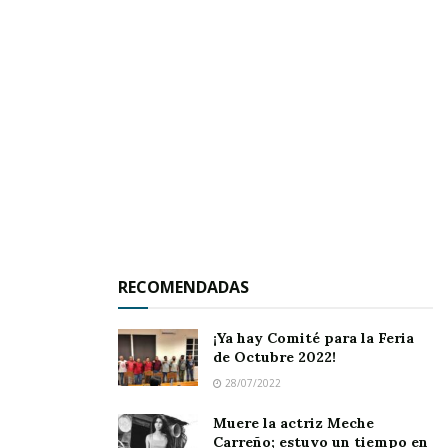
UAN, la cual recibió sonoros aplausos y el
reconocimiento de las autoridades rectorales.
RECOMENDADAS
¡Ya hay Comité para la Feria
de Octubre 2022!
28/07/2022
La Semana Cultural no solo fomentó el espíritu
Muere la actriz Meche
comunitario y la convivencia entre todos los
Carreño; estuvo un tiempo en