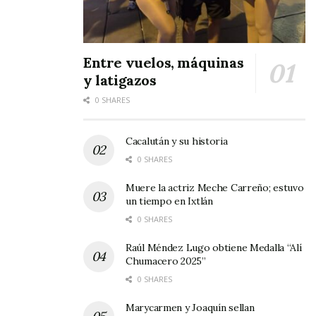
Entre vuelos, máquinas
y latigazos
0 SHARES
Cacalután y su historia
0 SHARES
Muere la actriz Meche Carreño; estuvo
un tiempo en Ixtlán
0 SHARES
Raúl Méndez Lugo obtiene Medalla “Alí
Chumacero 2025”
0 SHARES
Marycarmen y Joaquín sellan