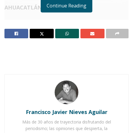
Continue Reading
AHUACATLÁN.
Notas Relacionadas
Ana Brenda y José Zambrano, los nuevos rostros de
la UAP 8
Preparatoria de Ahuacatlán ratifica excelencia
académica
C
on resultados altamente
satisfactorios finalizó la Semana
Cultural organizada en la Unidad
Académica Preparatoria No. 8 de Ahuacatlán.
Francisco Javier Nieves Aguilar
Toda la comunidad estudiantil, así como
Más de 30 años de trayectoria disfrutando del
catedráticos, trabajadores y personal
periodismo; las opiniones que despierta, la