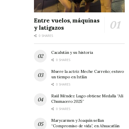
Entre vuelos, máquinas
y latigazos
0 SHARES
Cacalután y su historia
0 SHARES
Muere la actriz Meche Carreño; estuvo
un tiempo en Ixtlán
0 SHARES
Raúl Méndez Lugo obtiene Medalla “Alí
Chumacero 2025”
0 SHARES
Marycarmen y Joaquín sellan
“Compromiso de vida”, en Ahuacatlán