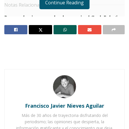
Continue Reading
Notas Relacionadas
Por pandemia suspenden homenaje al Gral. Eulogio
Parra, en Ixtlán
Por fin, ¿será o no será?
L
a escuela primaria
«Eulogio Parra»
de
Ixtlán se convirtió ayer en un espacio
de aprendizaje y concientización
durante la
Feria de Prevención del Delito
,
organizada por personal de la
Secretaría de
Seguridad
y
Protección Ciudadana del estado
.
Francisco Javier Nieves Aguilar
Los estudiantes tuvieron la oportunidad de
Más de 30 años de trayectoria disfrutando del
recibir charlas educativas sobre temas
periodismo; las opiniones que despierta, la
fundamentales como el
cuidado del cuerpo,
la
información gratificante y el conocimiento que deja.