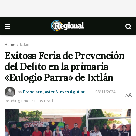
Home
Ixtlán
Exitosa Feria de Prevención
del Delito en la primaria
«Eulogio Parra» de Ixtlán
by
Francisco Javier Nieves Aguilar
08/11/2024
A
A
Reading Time: 2 mins read