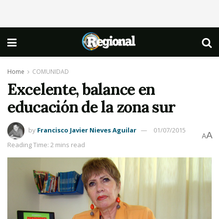
Home
COMUNIDAD
Excelente, balance en
educación de la zona sur
by
Francisco Javier Nieves Aguilar
01/07/2015
A
A
Reading Time: 2 mins read