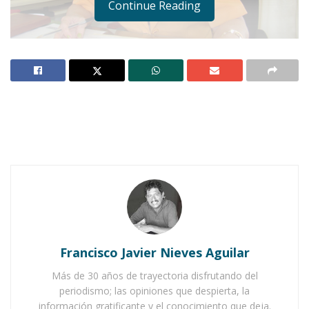
Continue Reading
Notas Relacionadas
Ahuacatlán celebrá el día de Reyes con rosca y
chocolate
Buena tarde taurina en Ahuacatlán
Francisco Javier Nieves Aguilar
Más de 30 años de trayectoria disfrutando del
periodismo; las opiniones que despierta, la
información gratificante y el conocimiento que deja.