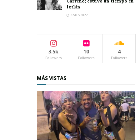
Carreño; estuvo un tiempo en
Ixtlán
22/07/2022
3.5k
10
4
Followers
Followers
Followers
MÁS VISTAS