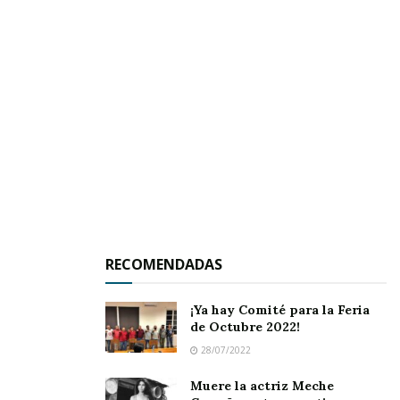
deportiva como en otros poblaciones.
Nosotros como es nuestra añeja costumbre
estaremos al pendiente de este fin de semana
con los partidos plasmados con anticipación
para poder recoger de primera mano los
resultados que tanto esperan nuestros lectores
ávidos de una agradable diversión deportiva en
estas fiestas patrias que orgullecen a nuestra
ciudad.
RECOMENDADAS
¡Ya hay Comité para la Feria
de Octubre 2022!
28/07/2022
Muere la actriz Meche