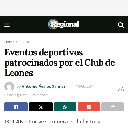
Home
Deportes
Eventos deportivos
patrocinados por el Club de
Leones
by
Antonio Ávalos Salinas
10/09/2014
A
A
Reading Time: 1 min read
IXTLÁN.-
Por vez primera en la historia