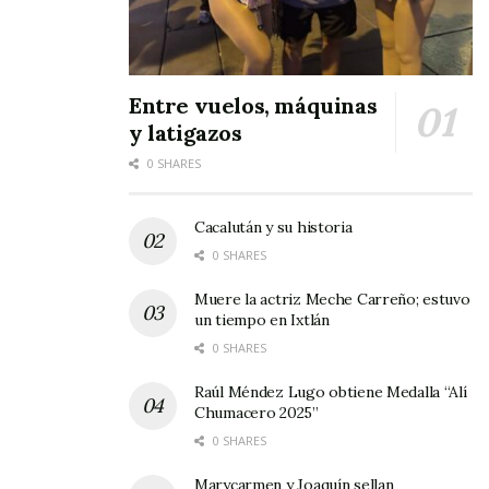
Entre vuelos, máquinas
y latigazos
0 SHARES
Cacalután y su historia
0 SHARES
Muere la actriz Meche Carreño; estuvo
un tiempo en Ixtlán
0 SHARES
Raúl Méndez Lugo obtiene Medalla “Alí
Chumacero 2025”
0 SHARES
Marycarmen y Joaquín sellan