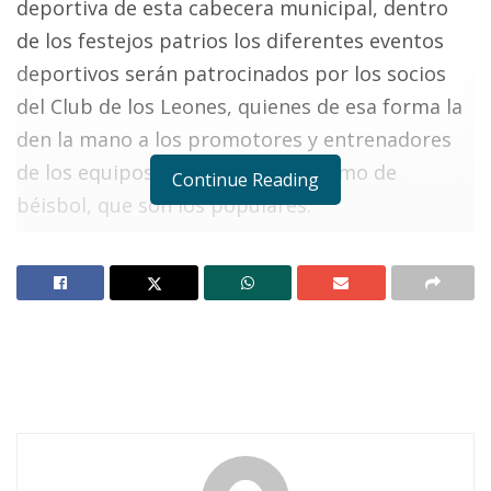
deportiva de esta cabecera municipal, dentro
de los festejos patrios los diferentes eventos
deportivos serán patrocinados por los socios
del Club de los Leones, quienes de esa forma la
den la mano a los promotores y entrenadores
de los equipos, tanto de fútbol como de
Continue Reading
béisbol, que son los populares.
Solo esperamos saber en lo que resta de la
semana los otros eventos anuales que tanto
esperan los aficionados, como la tradicional
carreras pedestre de la independencia, que no
debe quedar en el olvido, con la participación
de los mejores andarines, tanto locales como
los foráneos que le dan otra idea a la
competencia.