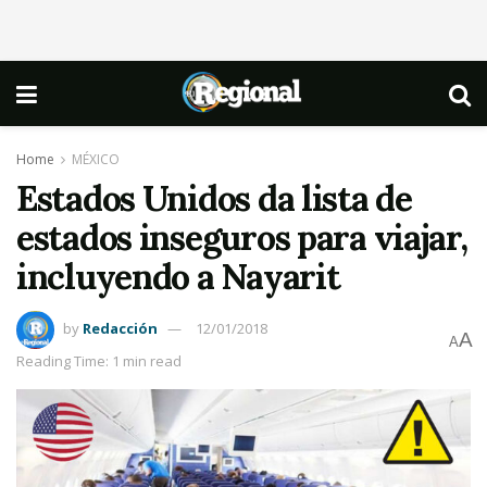
Home
MÉXICO
Estados Unidos da lista de
estados inseguros para viajar,
incluyendo a Nayarit
by
Redacción
12/01/2018
A
A
Reading Time: 1 min read