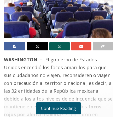
WASHINGTON. –
El gobierno de Estados
Unidos encendió los focos amarillos para que
sus ciudadanos no viajen, reconsideren o viajen
con precaución al territorio nacional; es decir, a
las 32 entidades de la República mexicana
debido a los altos niveles de delincuencia que se
mantiene en el país.
Sin embargo, los
focos
Continue Reading
rojos por alerta máxima
se centraron en