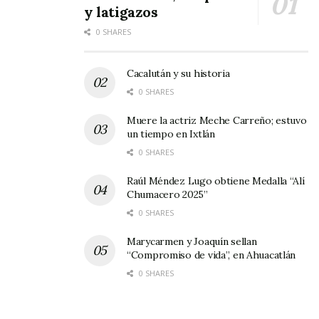
y latigazos
0 SHARES
Cacalután y su historia
0 SHARES
Muere la actriz Meche Carreño; estuvo
un tiempo en Ixtlán
0 SHARES
Raúl Méndez Lugo obtiene Medalla “Alí
Chumacero 2025”
0 SHARES
Marycarmen y Joaquín sellan
“Compromiso de vida”, en Ahuacatlán
0 SHARES