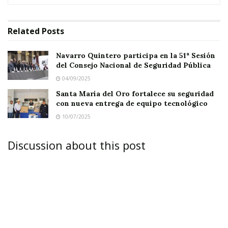
Consejo Nacional de Seguridad Pública
Santa María del Oro fortalece su seguridad con
Related
Posts
nueva entrega de equipo tecnológico
Navarro Quintero participa en la 51ª Sesión
Para el resto de los estados, la alerta es de nivel
del Consejo Nacional de Seguridad Pública
2 de riesgo y solo se recomienda viajar con
04/09/2025
precaución.
Santa María del Oro fortalece su seguridad
con nueva entrega de equipo tecnológico
10/07/2025
Discussion about this post
Tags:
seguridad pública