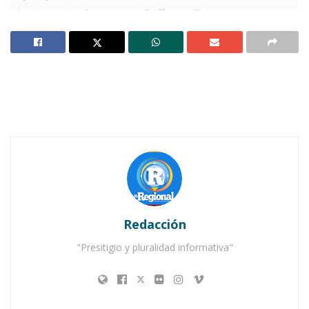
ciertos estados como
Colima, Guerrero,
Michoacán, Sinaloa y Tamaulipas
, que se
encuentran, de acuerdo a su escala, en el nivel 4
de riesgo, considerado el más alto en su rango.
Cabe destacar que
Nayarit se encuentra en el
nivel 3 de riesgo de los 4 catalogados
por el
departamento de alerta de viaje del vecino país
del norte, mismo nivel en que se ubica
Chihuahua, Coahuila, Durango, Estado de
México, Jalisco, Morelos, Nuevo León, San Luís
Redacción
Potosí, Sonora y Zacatecas.
"Presitigio y pluralidad informativa"
Notas Relacionadas
Navarro Quintero participa en la 51ª Sesión del