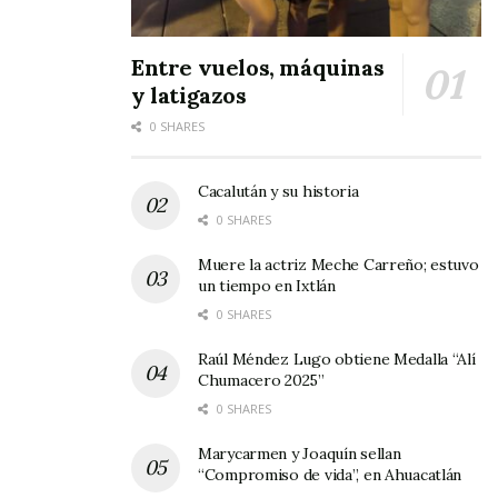
Entre vuelos, máquinas
y latigazos
0 SHARES
Cacalután y su historia
0 SHARES
Muere la actriz Meche Carreño; estuvo
un tiempo en Ixtlán
0 SHARES
Raúl Méndez Lugo obtiene Medalla “Alí
Chumacero 2025”
0 SHARES
Marycarmen y Joaquín sellan
“Compromiso de vida”, en Ahuacatlán