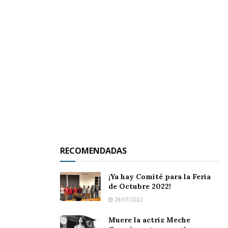
Alonso Morales y Roberto Morales sin olvidar
a Pedro Bobadilla,
la invitación es para todo
público para de paso arropar a los jugadores de
estos seis equipos arriba mencionados.
RECOMENDADAS
¡Ya hay Comité para la Feria
de Octubre 2022!
28/07/2022
Muere la actriz Meche