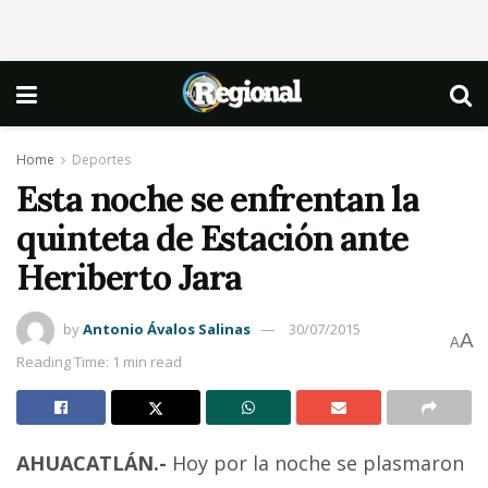
Home
Deportes
Esta noche se enfrentan la
quinteta de Estación ante
Heriberto Jara
by
Antonio Ávalos Salinas
30/07/2015
A
A
Reading Time: 1 min read
AHUACATLÁN.-
Hoy por la noche se plasmaron