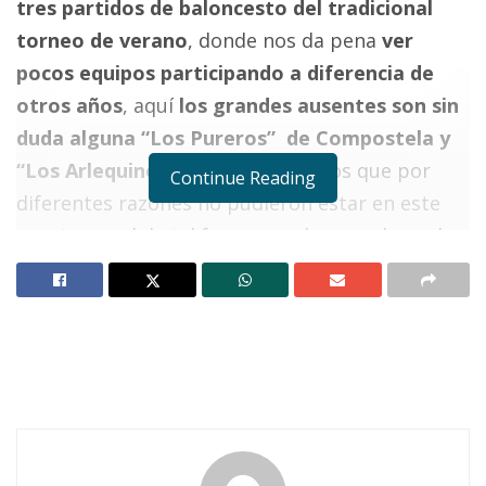
tres partidos de baloncesto del tradicional
torneo de verano
, donde nos da pena
ver
pocos equipos participando a diferencia de
otros años
, aquí
los grandes ausentes son sin
duda alguna “Los Pureros” de Compostela y
“Los Arlequines” de Ixtlán
, mismos que por
Continue Reading
diferentes razones no pudieron estar en este
evento anual de tal forma que hoy por la noche
esperamos ver los tres compromisos.
El primero en punto de las
siete de la noche
enfrentándose los Ingenieros de la quinteta
de Freymex contra los Junior Express
dejando
la duela del club social y deportivo para que
Los
Junior se enfrenten a “Los Dulceros” de Uzeta
donde actúa el mismo director del deporte