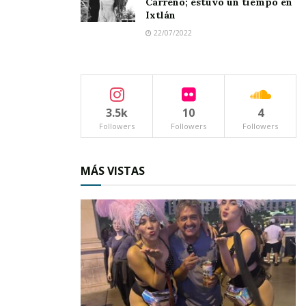
Carreño; estuvo un tiempo en
Ixtlán
22/07/2022
3.5k
10
4
Followers
Followers
Followers
MÁS VISTAS