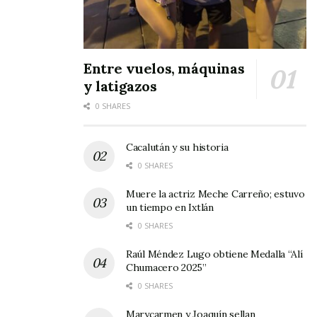
Entre vuelos, máquinas
y latigazos
0 SHARES
Cacalután y su historia
0 SHARES
Muere la actriz Meche Carreño; estuvo
un tiempo en Ixtlán
0 SHARES
Raúl Méndez Lugo obtiene Medalla “Alí
Chumacero 2025”
0 SHARES
Marycarmen y Joaquín sellan