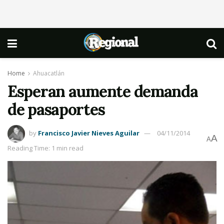
Home
Ahuacatlán
Esperan aumente demanda
de pasaportes
by
Francisco Javier Nieves Aguilar
04/11/2014
A
A
Reading Time: 1 min read