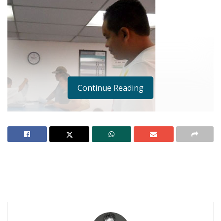
Continue Reading
AHUACATLÁN.-
El promedio de trámites para
la expedición de pasaportes durante agosto,
septiembre y octubre pasados, en Ahuacatlán,