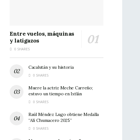
Entre vuelos, máquinas
y latigazos
0 SHARES
Cacalután y su historia
0 SHARES
Muere la actriz Meche Carreño;
estuvo un tiempo en Ixtlán
0 SHARES
Raúl Méndez Lugo obtiene Medalla
“Alí Chumacero 2025”
0 SHARES