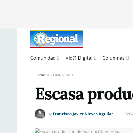
Comunidad
Vid@ Digital
Columnas
Home
COMUNIDAD
Escasa produ
by
Francisco Javier Nieves Aguilar
16/0