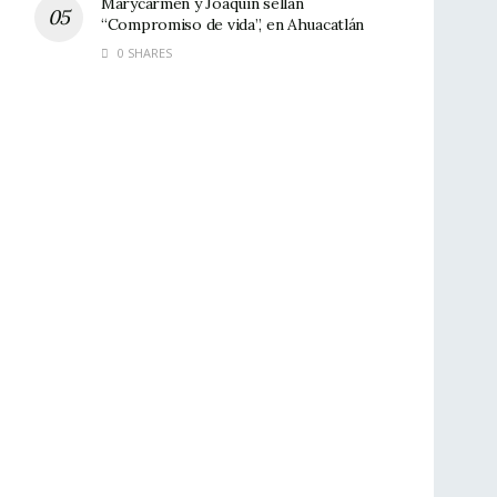
Marycarmen y Joaquín sellan
“Compromiso de vida”, en Ahuacatlán
0 SHARES