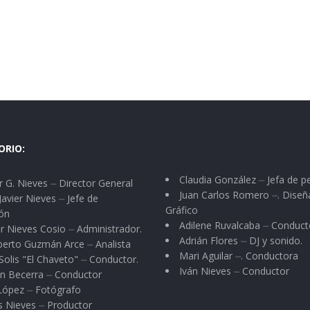
ORIO:
Claudia González ⏤ Jefa de p
 G. Nieves ⏤ Director General
Juan Carlos Romero ⏤. Diseñ
Javier Nieves ⏤ Jefe de
Gráfico
ón
Adilene Ruvalcaba ⏤ Conduct
r Nieves Cosio ⏤ Administrador.
Adrián Flores ⏤ DJ y sonido.
berto Guzmán Arce ⏤ Analista
Mari Aguilar ⏤. Conductora
Solis "El Chaveto" ⏤ Conductor.
Iván Nieves ⏤ Conductor
n Becerra ⏤ Conductor
 López ⏤ Fotógrafo
s Nieves ⏤ Productor