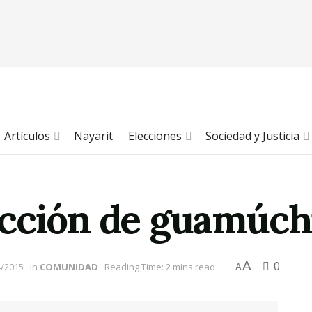
Artículos
Nayarit
Elecciones
Sociedad y Justicia
cción de guamúchil
A
0
4/2015
in
COMUNIDAD
Reading Time: 2 mins read
A