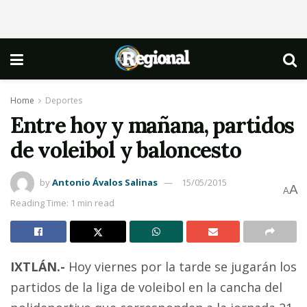
Home
Deportes
Entre hoy y mañana, partidos
de voleibol y baloncesto
by
Antonio Ávalos Salinas
15/05/2015
A
A
Reading Time: 1 min read
IXTLÁN.-
Hoy viernes por la tarde se jugarán los
partidos de la liga de voleibol en la cancha del