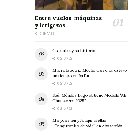
Entre vuelos, máquinas
y latigazos
0 SHARES
Cacalután y su historia
0 SHARES
Muere la actriz Meche Carreño; estuvo
un tiempo en Ixtlán
0 SHARES
Raúl Méndez Lugo obtiene Medalla “Alí
Chumacero 2025”
0 SHARES
Marycarmen y Joaquín sellan
“Compromiso de vida”, en Ahuacatlán