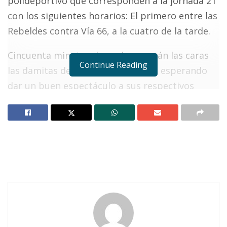
polideportivo que corresponden a la jornada 21
con los siguientes horarios: El primero entre las
Rebeldes contra Vía 66, a la cuatro de la tarde.
Cincuenta minutos después se verán las caras
Continue Reading
las damitas de Vatsis ante Sweets, esperando
dar un buen espectáculo a sus respectivos
seguidores.
Notas Relacionadas
Ahuacatlán celebrá el día de Reyes con rosca y
chocolate
Buena tarde taurina en Ahuacatlán
El tercer duelo femenil es a las cinco y media de
la tarde, enfrentándose las Divinas contra El