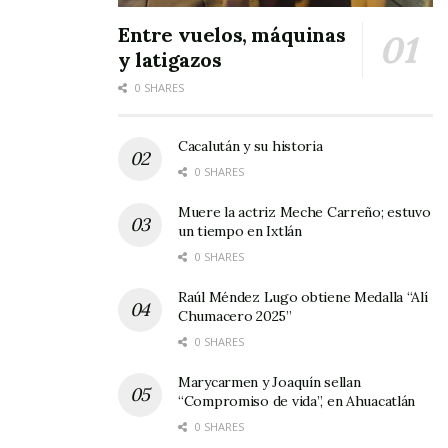
Entre vuelos, máquinas
y latigazos
0 SHARES
Cacalután y su historia
0 SHARES
Muere la actriz Meche Carreño; estuvo
un tiempo en Ixtlán
0 SHARES
Raúl Méndez Lugo obtiene Medalla “Alí
Chumacero 2025”
0 SHARES
Marycarmen y Joaquín sellan
“Compromiso de vida”, en Ahuacatlán
0 SHARES