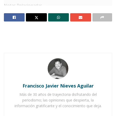
Notas Relacionadas
Ixtlán del Río estrenará maxiletras y una nueva
imagen como Pueblo Mágico
Jala brilla en “Lo Mejor de Nayarit 2025”
P
ara ganarle tiempo al tiempo y
continuar realizando con éxito el
programa de actividades de este 2023,
el gobierno municipal que encabeza el profesor
Antonio Carrillo Ramos, acaba de dar el primer
Francisco Javier Nieves Aguilar
paso para la organización de uno de los eventos
más distintivos de este
Pueblo Mágico,
siendo
Más de 30 años de trayectoria disfrutando del
periodismo; las opiniones que despierta, la
este el caso de
La Judea.
información gratificante y el conocimiento que deja.
Para tal efecto, las autoridades municipales