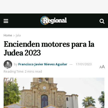
Home
Jala
Encienden motores para la
Judea 2023
by
Francisco Javier Nieves Aguilar
17/01/2023
A
A
Reading Time: 2 mins read