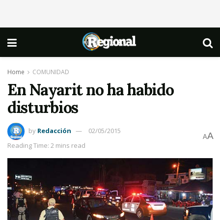
Home
COMUNIDAD
En Nayarit no ha habido
disturbios
by
Redacción
02/05/2015
A
A
Reading Time: 2 mins read