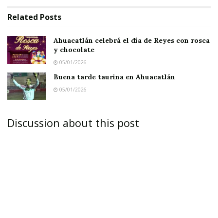
Related
Posts
Ahuacatlán celebrá el día de Reyes con rosca
y chocolate
05/01/2026
Buena tarde taurina en Ahuacatlán
05/01/2026
Discussion about this post
Mando Único resguarda limítrofe entre Jalisco
y Nayarit, donde no se ha reportado ningún
hecho delictivo, informó el jefe de la Policía en
Ixtlán.
No hay motivo para interrumpir las actividades
cotidianas.
IXTLÁN DEL RÍO.-
Desde que se reportaron los