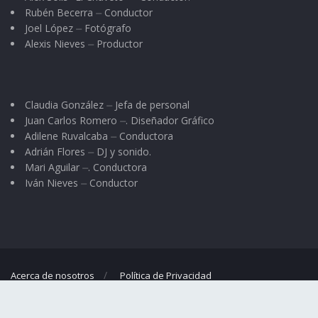
Rubén Becerra ⏤ Conductor
Joel López ⏤ Fotógrafo
Alexis Nieves ⏤ Productor
Claudia González ⏤ Jefa de personal
Juan Carlos Romero ⏤. Diseñador Gráfico
Adilene Ruvalcaba ⏤ Conductora
Adrián Flores ⏤ DJ y sonido.
Mari Aguilar ⏤. Conductora
Iván Nieves ⏤ Conductor
Acerca de nosotros
Política de Privacidad
© 2023
El Regional
- Portal de noticias propiedad de
Omar G. Nieves
.