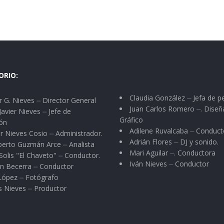
ORIO:
Claudia González ⏤ Jefa de p
 G. Nieves ⏤ Director General
Juan Carlos Romero ⏤. Diseñ
Javier Nieves ⏤ Jefe de
Gráfico
ón
Adilene Ruvalcaba ⏤ Conduct
r Nieves Cosio ⏤ Administrador.
Adrián Flores ⏤ DJ y sonido.
berto Guzmán Arce ⏤ Analista
Mari Aguilar ⏤. Conductora
Solis "El Chaveto" ⏤ Conductor.
Iván Nieves ⏤ Conductor
n Becerra ⏤ Conductor
 López ⏤ Fotógrafo
s Nieves ⏤ Productor