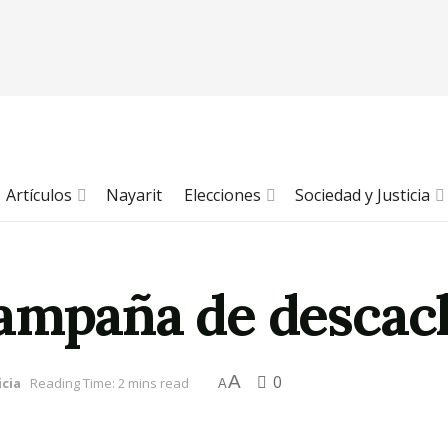
Artículos
Nayarit
Elecciones
Sociedad y Justicia
ampaña de descac
A
0
icia
Reading Time: 2 mins read
A