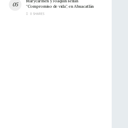
Marycarmen y Joaquín sellan
“Compromiso de vida”, en Ahuacatlán
0 SHARES