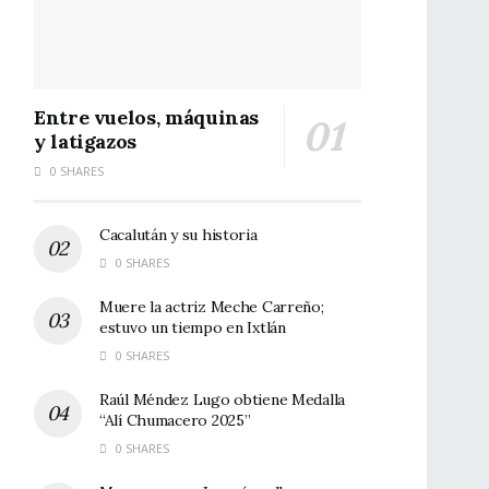
Entre vuelos, máquinas
y latigazos
0 SHARES
Cacalután y su historia
0 SHARES
Muere la actriz Meche Carreño;
estuvo un tiempo en Ixtlán
0 SHARES
Raúl Méndez Lugo obtiene Medalla
“Alí Chumacero 2025”
0 SHARES