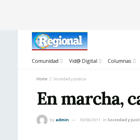
Comunidad
Vid@ Digital
Columnas
Home
Sociedad y Justicia
En marcha, c
by
admin
30/06/2011
in
Sociedad y Just