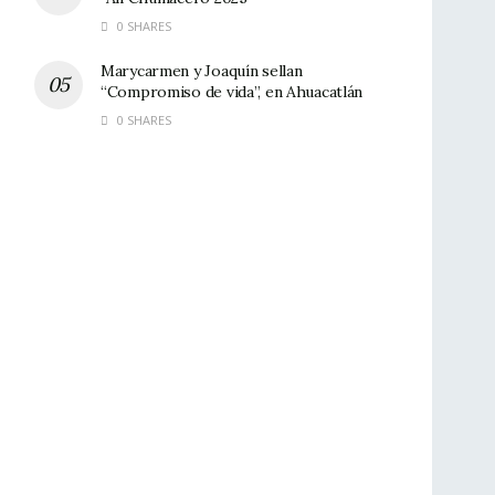
0 SHARES
Marycarmen y Joaquín sellan
“Compromiso de vida”, en Ahuacatlán
0 SHARES