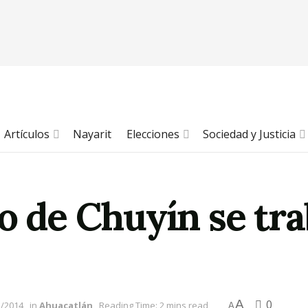
Artículos
Nayarit
Elecciones
Sociedad y Justicia
o de Chuyín se tra
A
0
2/2014
in
Ahuacatlán
Reading Time: 2 mins read
A