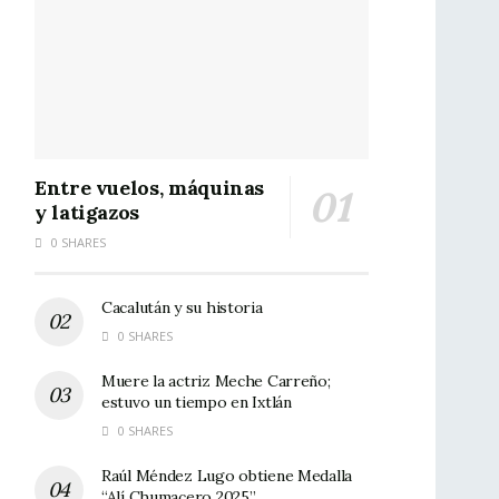
Entre vuelos, máquinas
y latigazos
0 SHARES
Cacalután y su historia
0 SHARES
Muere la actriz Meche Carreño;
estuvo un tiempo en Ixtlán
0 SHARES
Raúl Méndez Lugo obtiene Medalla
“Alí Chumacero 2025”