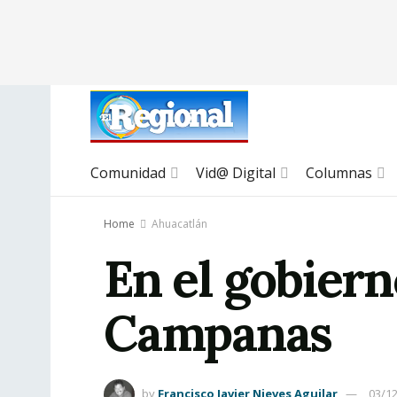
Comunidad
Vid@ Digital
Columnas
Home
Ahuacatlán
En el gobiern
Campanas
by
Francisco Javier Nieves Aguilar
03/1